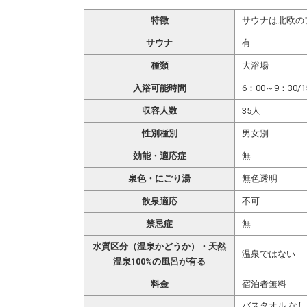
特徴
サウナは北欧の
サウナ
有
種類
大浴場
入浴可能時間
6：00～9：30/1
収容人数
35人
性別種別
男女別
効能・適応症
無
泉色・にごり湯
無色透明
飲泉適応
不可
禁忌症
無
水質区分（温泉かどうか）・天然
温泉ではない
温泉100%の風呂が有る
料金
宿泊者無料
バスタオル なし