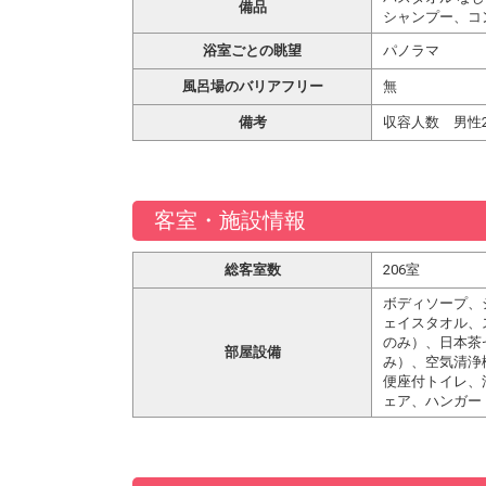
備品
シャンプー、コ
浴室ごとの眺望
パノラマ
風呂場のバリアフリー
無
備考
収容人数 男性2
客室・施設情報
総客室数
206室
ボディソープ、
ェイスタオル、
のみ）、日本茶
部屋設備
み）、空気清浄
便座付トイレ、
ェア、ハンガー