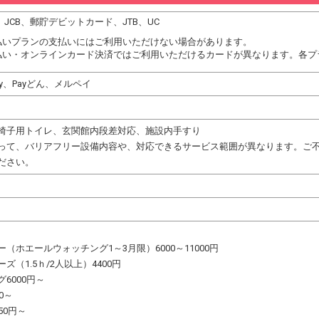
C、JCB、郵貯デビットカード、JTB、UC
払いプランの支払いにはご利用いただけない場合があります。
払い・オンラインカード決済ではご利用いただけるカードが異なります。各プ
Pay、Payどん、メルペイ
椅子用トイレ、玄関館内段差対応、施設内手すり
って、バリアフリー設備内容や、対応できるサービス範囲が異なります。ご
ださい。
（ホエールウォッチング1～3月限）6000～11000円
ズ（1.5ｈ/2人以上）4400円
6000円～
0～
50円～