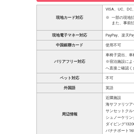
VISA、UC、D
現地カード対応
一部の現地
また、事前
現地電子マネー対応
PayPay、楽天
中国銀聯カード
使用不可
車椅子貸出、車
バリアフリー対応
※宿泊施設によ
へ直接ご確認く
ペット対応
不可
外国語
英語
近隣施設
海サファリツアー
サンセットクルー
周辺情報
シュノーケリング
ダイビング1320
バナナボート16