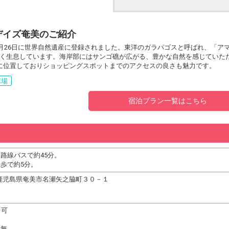
デイズ奄美のご紹介
年7月26日に世界自然遺産に登録されました。東洋のガラパゴスと呼ばれ、「
く生息しています。海岸部にはサンゴ礁が広がる、豊かな自然を感じていた
に位置しておりショッピングスポットまでのアクセスの良さも魅力です。
車場
宿泊プラン一覧はこちら
路線バスで約45分。
歩で約5分。
33 鹿児島県奄美市名瀬矢之脇町３０－１
台可
：無