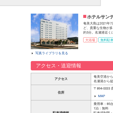
ホテルサン
奄美大島は2021
ど、貴重な生物が多
約5分。名瀬港近く
大浴場
無料駐
写真ライブラリを見る
アクセス・送迎情報
奄美空港から
アクセス
名瀬港から徒
〒894-00
住所
MAP
乗用車：85
1泊：無料
駐車場情報
駐車場制限