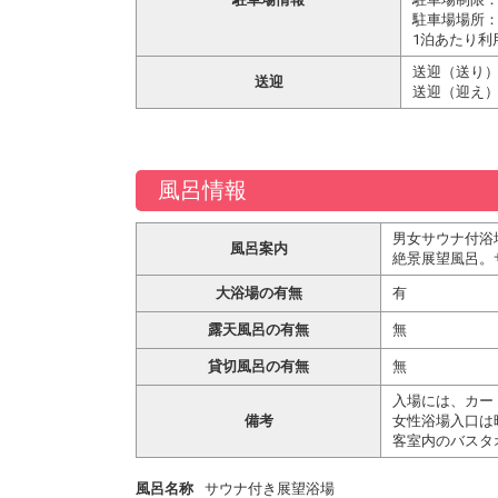
駐車場場所：
1泊あたり利
送迎（送り）
送迎
送迎（迎え）
風呂情報
男女サウナ付浴
風呂案内
絶景展望風呂。
大浴場の有無
有
露天風呂の有無
無
貸切風呂の有無
無
入場には、カー
備考
女性浴場入口は
客室内のバスタ
風呂名称
サウナ付き展望浴場