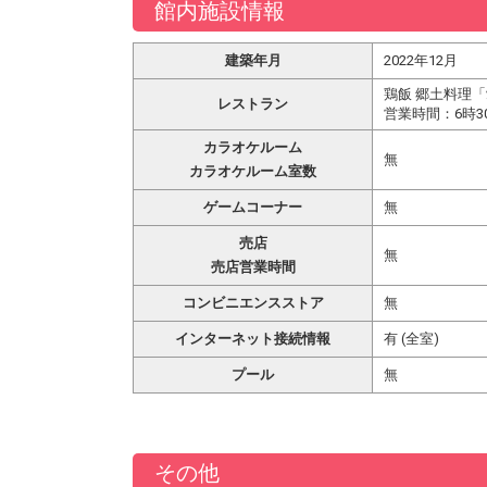
館内施設情報
建築年月
2022年12月
鶏飯 郷土料理
レストラン
営業時間：6時30～
カラオケルーム
無
カラオケルーム室数
ゲームコーナー
無
売店
無
売店営業時間
コンビニエンスストア
無
インターネット接続情報
有 (全室)
プール
無
その他