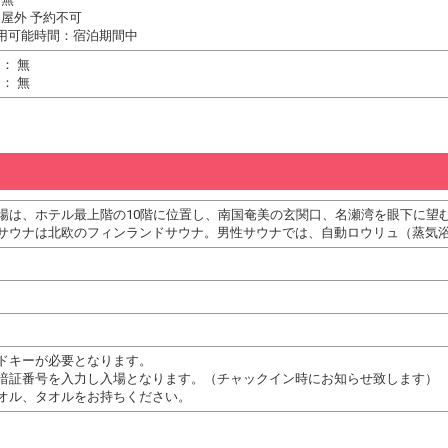
屋外 予約不可
用可能時間：宿泊期間中
： 無
： 無
場は、ホテル最上階の10階に位置し、南国奄美の玄関口、名瀬湾を眼下に望
サウナは北欧のフィンランドサウナ。男性サウナでは、自動ロウリュ（蒸気
ドキーが必要となります。
暗証番号を入力し入場となります。（チャックイン時にお知らせ致します）
オル、タオルをお持ちください。