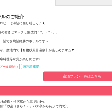
テルのご紹介
ロビーは海辺に面し明るく☆★
海の青さとマッチし解放的：*。・*・。。
一望でき眺望絶勝のホテルです～
か、敷地内で【名物砂風呂温泉】が楽しめます△▼
席料理等味覚が楽しめます♪
プール(屋内)
無料駐車場
宿泊プラン一覧はこちら
枕崎線・指宿駅から車で約5分。
会館「砂楽（さらく）」バス亭から徒歩で約3分。