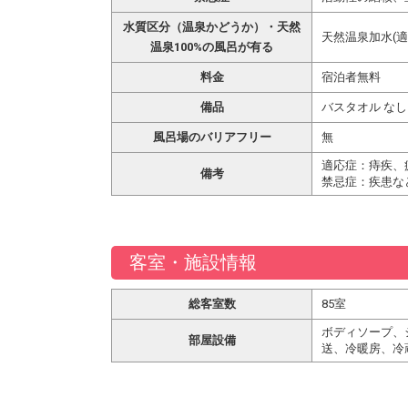
水質区分（温泉かどうか）・天然
天然温泉加水(適
温泉100%の風呂が有る
料金
宿泊者無料
備品
バスタオル なし
風呂場のバリアフリー
無
適応症：痔疾、
備考
禁忌症：疾患な
客室・施設情報
総客室数
85室
ボディソープ、
部屋設備
送、冷暖房、冷