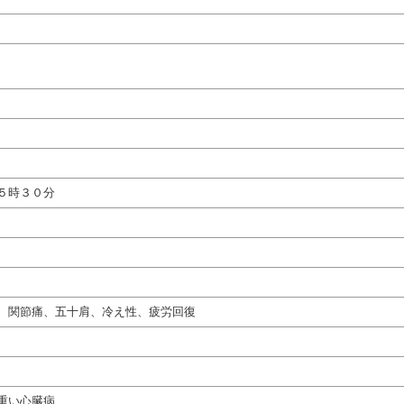
５時３０分
、関節痛、五十肩、冷え性、疲労回復
重い心臓病