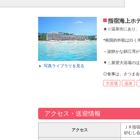
指宿海上ホ
★☆温泉街にあり、
*南国的外観は白く
～波静かな錦江湾が
▼△展望大浴場のほ
写真ライブラリを見る
◎食事は、さつま会
大浴場
温泉
アクセス・送迎情報
ＪＲ指宿
アクセス
砂むし