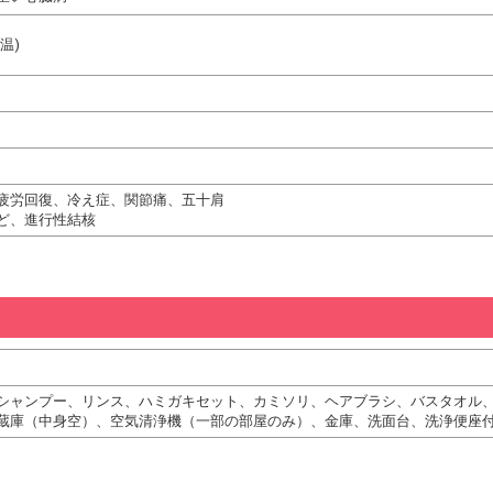
温)
疲労回復、冷え症、関節痛、五十肩
ど、進行性結核
シャンプー、リンス、ハミガキセット、カミソリ、ヘアブラシ、バスタオル
蔵庫（中身空）、空気清浄機（一部の部屋のみ）、金庫、洗面台、洗浄便座