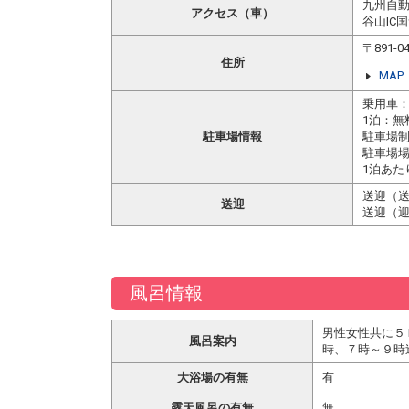
九州自動
アクセス（車）
谷山IC
〒891
住所
MAP
乗用車：
1泊：無
駐車場情報
駐車場
駐車場場
1泊あた
送迎（送
送迎
送迎（迎
風呂情報
男性女性共に５
風呂案内
時、７時～９時
大浴場の有無
有
露天風呂の有無
無