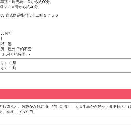
車道・鹿児島ＩＣから約60分。
国道２２６号から約40分。
-0403 鹿児島県指宿市十二町３７５０
50台可
料
制限：無
所：屋外 予約不要
り利用可能時間：-
り）： 無
え）： 無
Ｆ展望風呂。波静かな錦江湾、特に朝風呂、大隅半島から静かに昇る日の出
迄。有料１０８０円。