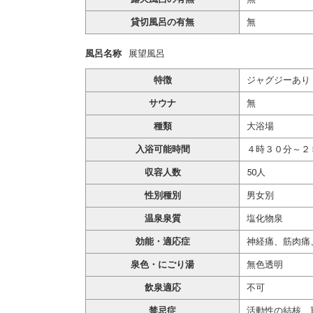
貸切風呂の有無
無
風呂名称
展望風呂
特徴
ジャグジーあり
サウナ
無
種類
大浴場
入浴可能時間
４時３０分～２
収容人数
50人
性別種別
男女別
温泉泉質
塩化物泉
効能・適応症
神経痛、筋肉痛
泉色・にごり湯
無色透明
飲泉適応
不可
禁忌症
活動性の結核、