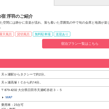
宿 浮羽のご紹介
た空間には静かに音楽が流れ、落ち着いた雰囲気の中で旬の会席と地酒が楽
。
露天風呂
貸切風呂
無料駐車場
送迎あり
宿泊プラン一覧はこちら
天ヶ瀬駅からタクシーで約2分。
天ヶ瀬高塚ＩＣから約14分。
〒879-4202 大分県日田市天瀬町赤岩３－５
MAP
乗用車：25台可