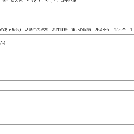
、慢性婦人病、きりきず、やけど、虚弱児童
熱のある場合)、活動性の結核、悪性腫瘍、重い心臓病、呼吸不全、腎不全、出
温)