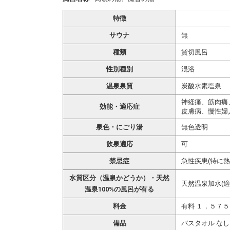
特徴
サウナ
無
種類
貸切風呂
性別種別
混浴
温泉泉質
炭酸水素塩泉
神経痛、筋肉痛
効能・適応症
皮膚病、慢性婦
泉色・にごり湯
無色透明
飲泉適応
可
禁忌症
急性疾患(特に
水質区分（温泉かどうか）・天然
天然温泉加水(適
温泉100%の風呂が有る
料金
有料 １，５７
備品
バスタオル なし