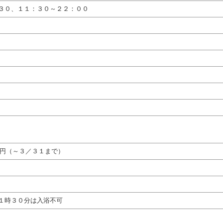
３０、１１：３０～２２：００
０円（～３／３１まで）
１１時３０分は入浴不可