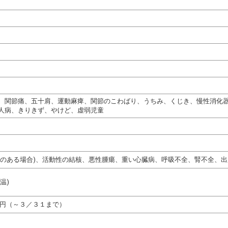
、関節痛、五十肩、運動麻痺、関節のこわばり、うちみ、くじき、慢性消化
人病、きりきず、やけど、虚弱児童
熱のある場合)、活動性の結核、悪性腫瘍、重い心臓病、呼吸不全、腎不全、出
温)
５円（～３／３１まで）