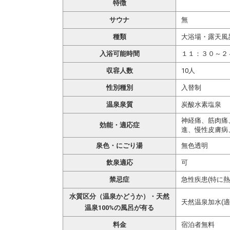
特徴
サウナ
無
種類
大浴場・露天風
入浴可能時間
１１：３０～２
収容人数
10人
性別種別
入替制
温泉泉質
炭酸水素塩泉
神経痛、筋肉痛
効能・適応症
進、慢性皮膚病
泉色・にごり湯
無色透明
飲泉適応
可
禁忌症
急性疾患(特に
水質区分（温泉かどうか）・天然
天然温泉加水(適
温泉100%の風呂が有る
料金
宿泊者無料