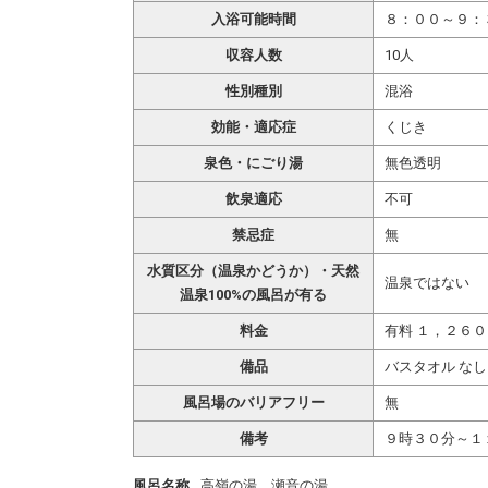
入浴可能時間
８：００～９：
収容人数
10人
性別種別
混浴
効能・適応症
くじき
泉色・にごり湯
無色透明
飲泉適応
不可
禁忌症
無
水質区分（温泉かどうか）・天然
温泉ではない
温泉100%の風呂が有る
料金
有料 １，２６
備品
バスタオル なし
風呂場のバリアフリー
無
備考
９時３０分～
風呂名称
高嶺の湯、瀬音の湯