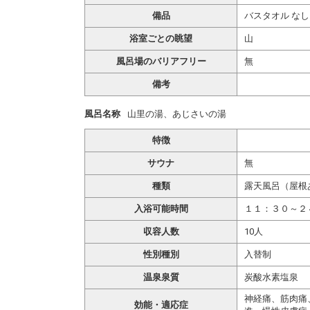
備品
バスタオル なし
浴室ごとの眺望
山
風呂場のバリアフリー
無
備考
風呂名称
山里の湯、あじさいの湯
特徴
サウナ
無
種類
露天風呂（屋根
入浴可能時間
１１：３０～２
収容人数
10人
性別種別
入替制
温泉泉質
炭酸水素塩泉
神経痛、筋肉痛
効能・適応症