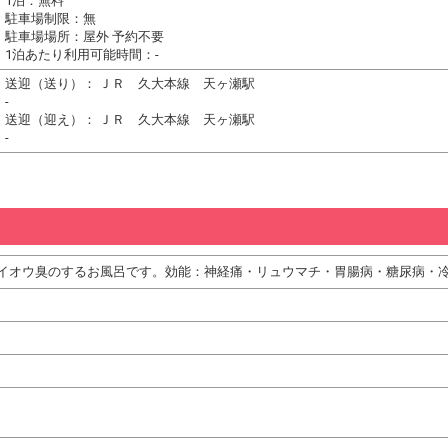
1泊：無料
駐車場制限：無
駐車場場所：屋外 予約不要
1泊あたり利用可能時間：-
送迎（送り）： ＪＲ 久大本線 天ヶ瀬駅
-
送迎（迎え）： ＪＲ 久大本線 天ヶ瀬駅
-
イオウ臭のするお風呂です。効能：神経痛・リュウマチ・胃腸病・糖尿病・