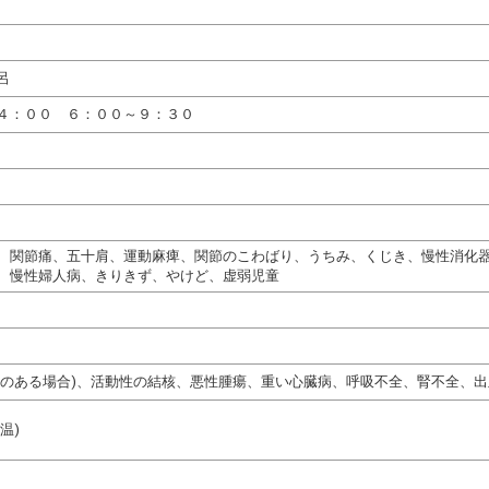
呂
４：００ ６：００～９：３０
、関節痛、五十肩、運動麻痺、関節のこわばり、うちみ、くじき、慢性消化
、慢性婦人病、きりきず、やけど、虚弱児童
熱のある場合)、活動性の結核、悪性腫瘍、重い心臓病、呼吸不全、腎不全、出
温)