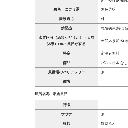
進、慢性皮膚病
泉色・にごり湯
無色透明
飲泉適応
可
禁忌症
急性疾患(特に
水質区分（温泉かどうか）・天然
天然温泉加水(適
温泉100%の風呂が有る
料金
宿泊者無料
備品
バスタオル なし
風呂場のバリアフリー
無
備考
風呂名称
家族風呂
特徴
サウナ
無
種類
貸切風呂