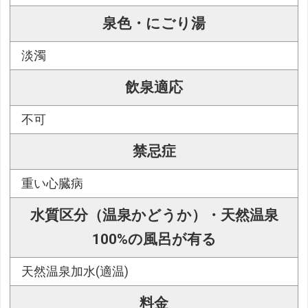
泉色・にごり湯
淡濁
飲泉適応
不可
禁忌症
重い心臓病
水質区分（温泉かどうか）・天然温泉
100%の風呂が有る
天然温泉加水(適温)
料金