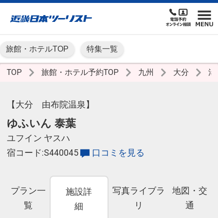
旅館・ホテルTOP
特集一覧
TOP
旅館・ホテル予約TOP
九州
大分
湯
【大分 由布院温泉】
ゆふいん 泰葉
ユフイン ヤスハ
宿コード:S440045
口コミを見る
プラン一
写真ライブラ
地図・交
施設詳
覧
リ
通
細