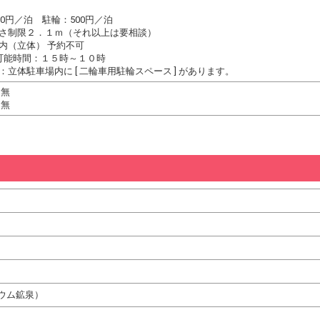
00円／泊 駐輪：500円／泊
さ制限２．１ｍ（それ以上は要相談）
内（立体） 予約不可
可能時間：１５時～１０時
立体駐車場内に [ 二輪車用駐輪スペース ] があります。
 無
 無
ウム鉱泉）