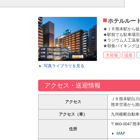
ホテルルー
★ＪＲ熊本駅から徒
★駅前でも駐車場完
★ラジウム人工温泉
★朝食バイキングは
大浴場
温泉
写真ライブラリを見る
アクセス・送迎情報
ＪＲ熊本駅白川
アクセス
熊本空港から路
アクセス（車）
九州横断自動車
〒860-004
住所
MAP