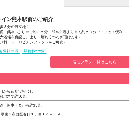
トイン熊本駅前のご紹介
歩３分の好立地！
備！熊本ICより車で約３５分、熊本空港より車で約５０分でアクセス便利♪
大浴場を併設し、より一層おくつろぎ頂けます♪
無料！ヨーロピアンブレッドをご用意♪
有料駐車場
駅徒歩〜5分
宿泊プラン一覧はこちら
口から徒歩で約3分。
線バスで約50分。
道 熊本ＩＣから約35分。
7 熊本県熊本市西区春日１丁目１４－１９