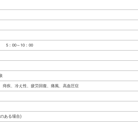
、 5：00～10：00
泉
、痔疾、冷え性、疲労回復、痛風、高血圧症
のある場合)