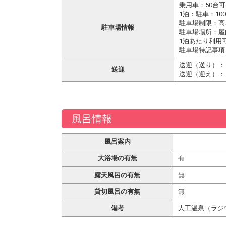
乗用車：50台可
1泊：駐車：10
駐車場制限：高
駐車場情報
駐車場場所：屋
1泊あたり利用
駐車場特記事項：
送迎（送り）：
送迎
送迎（迎え）：
風呂情報
風呂案内
大浴場の有無
有
露天風呂の有無
無
貸切風呂の有無
無
備考
人工温泉（ラジ