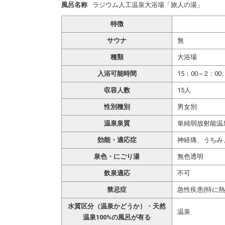
風呂名称
ラジウム人工温泉大浴場「旅人の湯」
特徴
サウナ
無
種類
大浴場
入浴可能時間
15：00～2：00
収容人数
15人
性別種別
男女別
温泉泉質
単純弱放射能温
効能・適応症
神経痛、うちみ
泉色・にごり湯
無色透明
飲泉適応
不可
禁忌症
急性疾患(特に熱
水質区分（温泉かどうか）・天然
温泉
温泉100%の風呂が有る