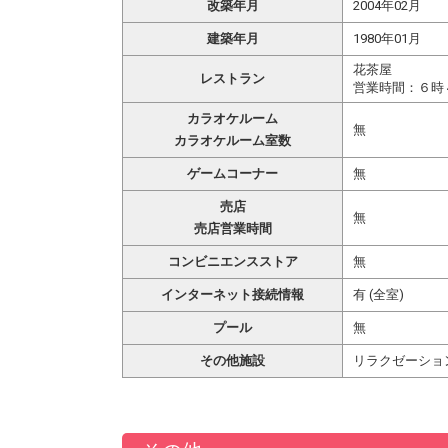
改築年月
2004年02月
建築年月
1980年01月
花茶屋
レストラン
営業時間：６時
カラオケルーム
無
カラオケルーム室数
ゲームコーナー
無
売店
無
売店営業時間
コンビニエンスストア
無
インターネット接続情報
有 (全室)
プール
無
その他施設
リラクゼーショ