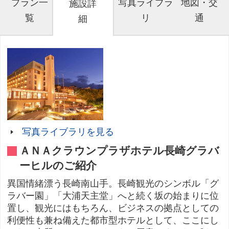
プラン一
写真ライブラ
地図・交
施設詳
覧
リ
通
細
写真ライブラリを見る
ＡＮＡクラウンプラザホテル長崎グラバ
ーヒルのご紹介
異国情緒漂う長崎南山手。長崎観光のシンボル「グ
ラバー園」「大浦天主堂」へと続く坂の始まりに位
置し、観光にはもちろん、ビジネスの拠点としての
利便性も兼ね備えた都市型ホテルとして、ここにし