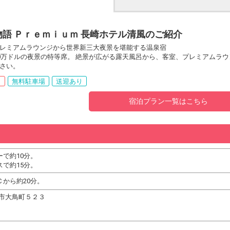
語 Ｐｒｅｍｉｕｍ 長崎ホテル清風のご紹介
レミアムラウンジから世界新三大夜景を堪能する温泉宿
00万ドルの夜景の特等席。 絶景が広がる露天風呂から、客室、プレミアムラ
さい。
呂
無料駐車場
送迎あり
宿泊プラン一覧はこちら
で約10分。
で約15分。
から約20分。
長崎市大鳥町５２３