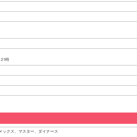
～21時
、アメックス、マスター、ダイナース