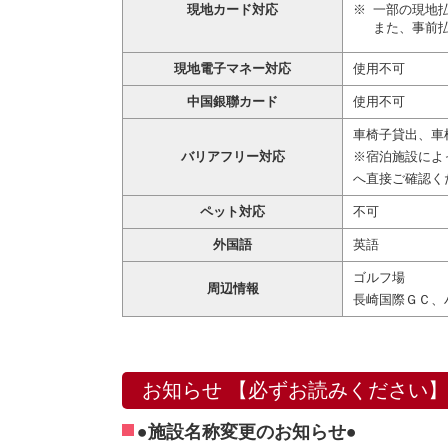
現地カード対応
一部の現地
また、事前
現地電子マネー対応
使用不可
中国銀聯カード
使用不可
車椅子貸出、車
バリアフリー対応
※宿泊施設によ
へ直接ご確認く
ペット対応
不可
外国語
英語
ゴルフ場
周辺情報
長崎国際ＧＣ、
お知らせ 【必ずお読みください】
●施設名称変更のお知らせ●