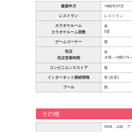
建築年月
1982年07月
レストラン
レストラン
カラオケルーム
有
3室
カラオケルーム室数
ゲームコーナー
無
売店
有
８時～10時/15
売店営業時間
コンビニエンスストア
無
インターネット接続情報
有 (全室)
プール
無
その他
VISA、JCB