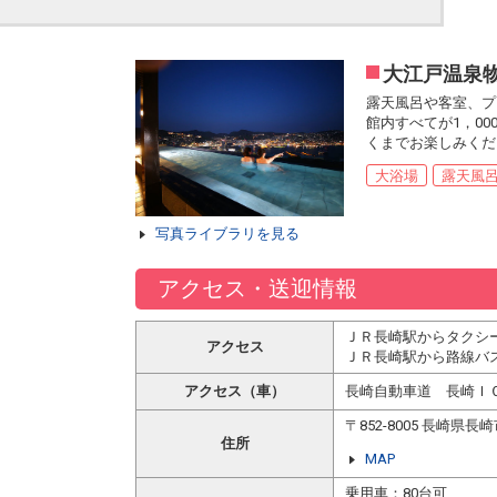
大江戸温泉物
露天風呂や客室、プ
館内すべてが1，0
くまでお楽しみくだ
大浴場
露天風
写真ライブラリを見る
アクセス・送迎情報
ＪＲ長崎駅からタクシー
アクセス
ＪＲ長崎駅から路線バス
アクセス（車）
長崎自動車道 長崎ＩＣ
〒852-8005 長崎県
住所
MAP
乗用車：80台可