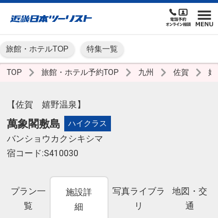
旅館・ホテルTOP
特集一覧
TOP
旅館・ホテル予約TOP
九州
佐賀
嬉
【佐賀 嬉野温泉】
萬象閣敷島
ハイクラス
バンショウカクシキシマ
宿コード:S410030
プラン一
写真ライブラ
地図・交
施設詳
覧
リ
通
細