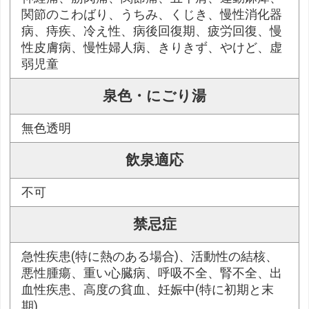
関節のこわばり、うちみ、くじき、慢性消化器
病、痔疾、冷え性、病後回復期、疲労回復、慢
性皮膚病、慢性婦人病、きりきず、やけど、虚
弱児童
泉色・にごり湯
無色透明
飲泉適応
不可
禁忌症
急性疾患(特に熱のある場合)、活動性の結核、
悪性腫瘍、重い心臓病、呼吸不全、腎不全、出
血性疾患、高度の貧血、妊娠中(特に初期と末
期)