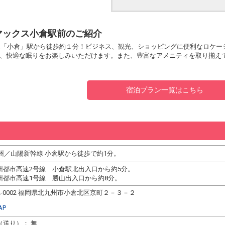
マックス小倉駅前のご紹介
線「小倉」駅から徒歩約１分！ビジネス、観光、ショッピングに便利なロケー
、快適な眠りをお楽しみいただけます。また、豊富なアメニティを取り揃え
宿泊プラン一覧はこちら
九州／山陽新幹線 小倉駅から徒歩で約1分。
州都市高速2号線 小倉駅北出入口から約5分。
州都市高速1号線 勝山出入口から約8分。
2-0002 福岡県北九州市小倉北区京町２－３－２
AP
（送り）： 無