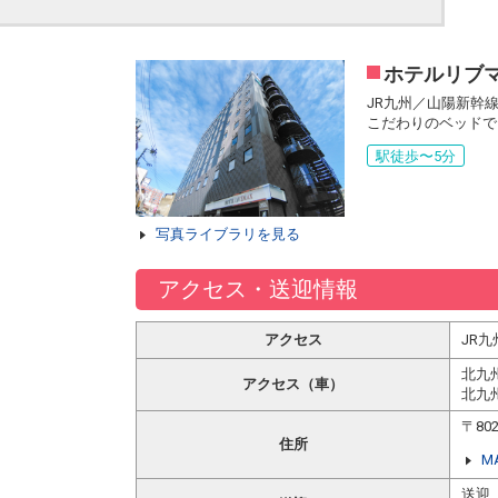
ホテルリブ
JR九州／山陽新幹
こだわりのベッドで
駅徒歩〜5分
写真ライブラリを見る
アクセス・送迎情報
アクセス
JR
北九
アクセス（車）
北九
〒80
住所
M
送迎