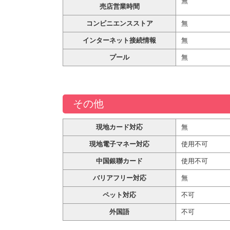
無
売店営業時間
コンビニエンスストア
無
インターネット接続情報
無
プール
無
その他
現地カード対応
無
現地電子マネー対応
使用不可
中国銀聯カード
使用不可
バリアフリー対応
無
ペット対応
不可
外国語
不可