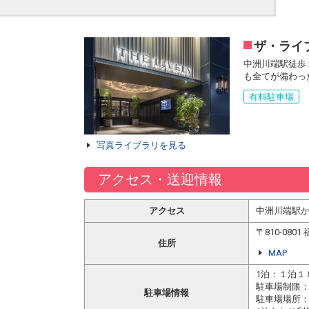
ザ・ライ
中洲川端駅徒歩
も全てが備わっ
有料駐車場
写真ライブラリを見る
アクセス・送迎情報
アクセス
中洲川端駅か
〒810-08
住所
MAP
1泊：１泊１
駐車場制限
駐車場情報
駐車場場所：