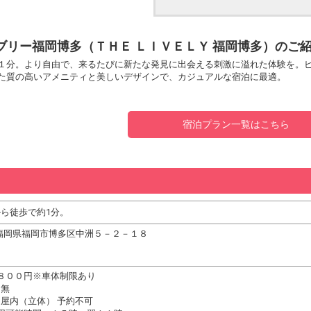
ブリー福岡博多（ＴＨＥ ＬＩＶＥＬＹ 福岡博多）のご
１分。より自由で、来るたびに新たな発見に出会える刺激に溢れた体験を。
た質の高いアメニティと美しいデザインで、カジュアルな宿泊に最適。
宿泊プラン一覧はこちら
ら徒歩で約1分。
01 福岡県福岡市博多区中洲５－２－１８
８００円※車体制限あり
：無
屋内（立体） 予約不可