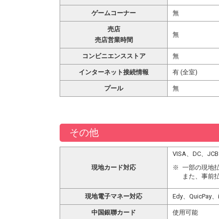
ゲームコーナー
無
売店
無
売店営業時間
コンビニエンスストア
無
インターネット接続情報
有 (全室)
プール
無
その他
VISA、DC、
現地カード対応
一部の現地
また、事前
現地電子マネー対応
Edy、QuicPay
中国銀聯カード
使用可能