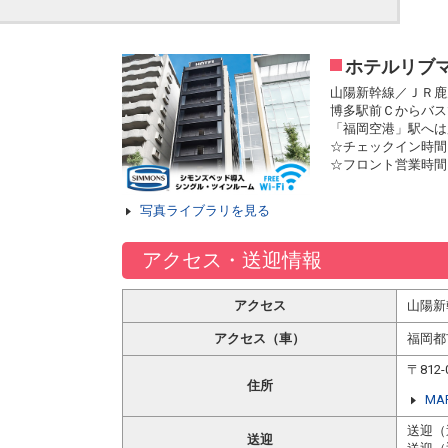
ホテルリブ
山陽新幹線／ＪＲ鹿
博多駅前Ｃからバス
「福岡空港」駅へは
☆チェックイン時間 
☆フロント営業時間 
写真ライブラリを見る
アクセス・送迎情報
アクセス
山陽新
アクセス（車）
福岡都
〒81
住所
MA
送迎（
送迎