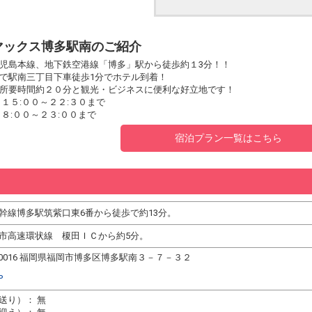
マックス博多駅南のご紹介
児島本線、地下鉄空港線「博多」駅から徒歩約１3分！！
で駅南三丁目下車徒歩1分でホテル到着！
所要時間約２０分と観光・ビジネスに便利な好立地です！
１５:００～２２:３０まで
８:００～２３:００まで
宿泊プラン一覧はこちら
幹線博多駅筑紫口東6番から徒歩で約13分。
市高速環状線 榎田ＩＣから約5分。
2-0016 福岡県福岡市博多区博多駅南３－７－３２
P
送り）： 無