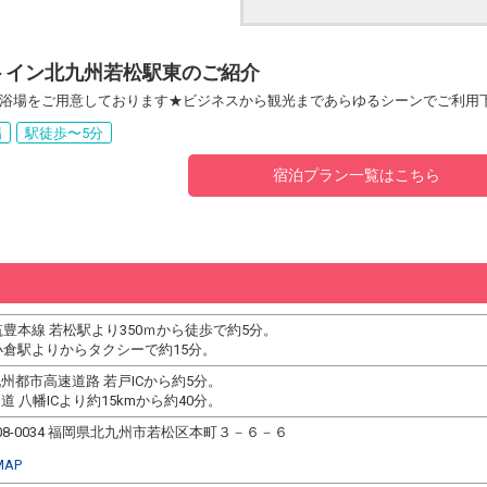
トイン北九州若松駅東のご紹介
浴場をご用意しております★ビジネスから観光まであらゆるシーンでご利用
場
駅徒歩〜5分
宿泊プラン一覧はこちら
筑豊本線 若松駅より350ｍから徒歩で約5分。
小倉駅よりからタクシーで約15分。
州都市高速道路 若戸ICから約5分。
道 八幡ICより約15kmから約40分。
08-0034 福岡県北九州市若松区本町３－６－６
MAP