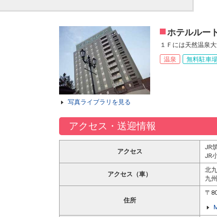
ホテルルー
１Ｆには天然温泉大
温泉
無料駐車
写真ライブラリを見る
アクセス・送迎情報
JR
アクセス
JR
北九
アクセス（車）
九州
〒8
住所