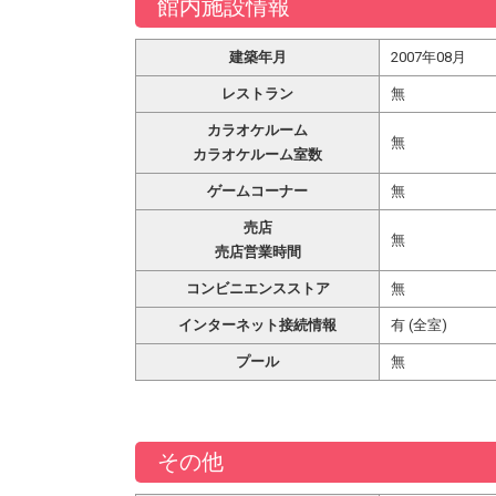
館内施設情報
建築年月
2007年08月
レストラン
無
カラオケルーム
無
カラオケルーム室数
ゲームコーナー
無
売店
無
売店営業時間
コンビニエンスストア
無
インターネット接続情報
有 (全室)
プール
無
その他