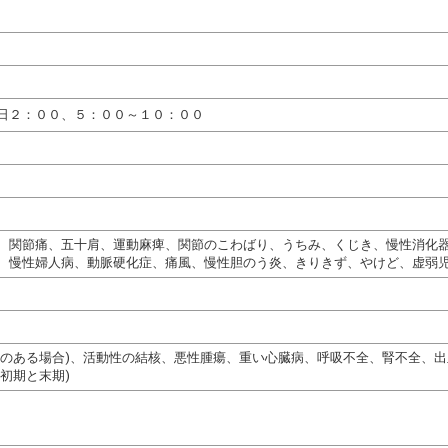
日２：００、５：００～１０：００
、関節痛、五十肩、運動麻痺、関節のこわばり、うちみ、くじき、慢性消化
、慢性婦人病、動脈硬化症、痛風、慢性胆のう炎、きりきず、やけど、虚弱
熱のある場合)、活動性の結核、悪性腫瘍、重い心臓病、呼吸不全、腎不全、
初期と末期)