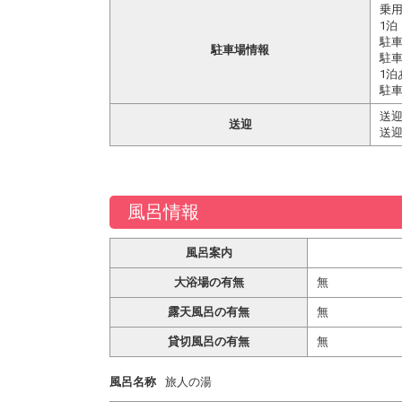
乗用
1泊
駐
駐車場情報
駐車
1泊
駐
送迎
送迎
送迎
風呂情報
風呂案内
大浴場の有無
無
露天風呂の有無
無
貸切風呂の有無
無
風呂名称
旅人の湯