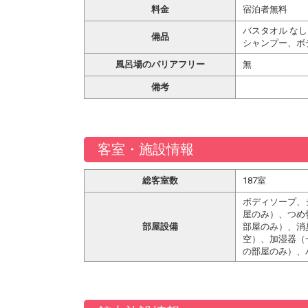
料金
宿泊者無料
バスタオル なし
備品
シャンプー、ボ
風呂場のバリアフリー
無
備考
客室・施設情報
総客室数
187室
ボディソープ、
屋のみ）、つめ
部屋設備
部屋のみ）、消
空）、加湿器（
の部屋のみ）、