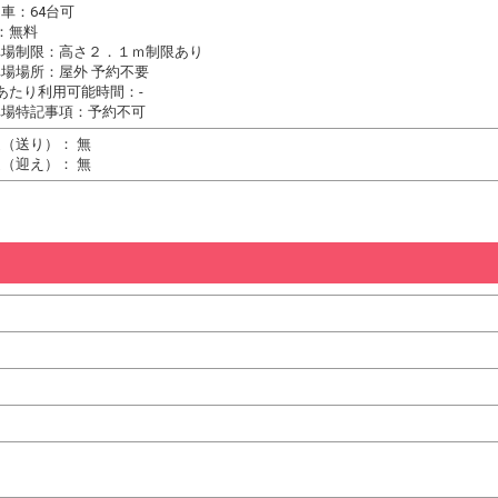
車：64台可
：無料
車場制限：高さ２．１ｍ制限あり
場場所：屋外 予約不要
あたり利用可能時間：-
車場特記事項：予約不可
（送り）： 無
（迎え）： 無