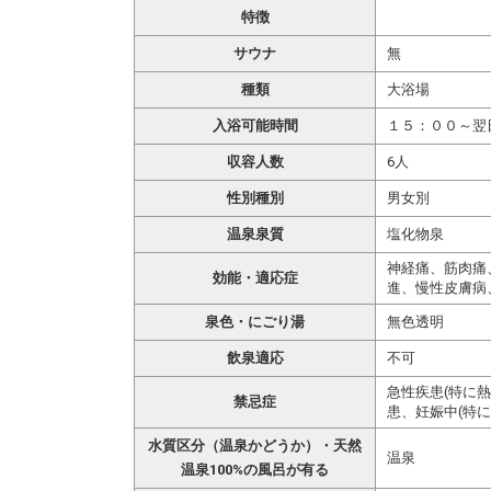
特徴
サウナ
無
種類
大浴場
入浴可能時間
１５：００～翌
収容人数
6人
性別種別
男女別
温泉泉質
塩化物泉
神経痛、筋肉痛
効能・適応症
進、慢性皮膚病
泉色・にごり湯
無色透明
飲泉適応
不可
急性疾患(特に
禁忌症
患、妊娠中(特に
水質区分（温泉かどうか）・天然
温泉
温泉100%の風呂が有る