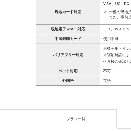
VISA、UC、
現地カード対応
一部の現地
また、事前
現地電子マネー対応
ＩＤ、ＷＡＯＮ
中国銀聯カード
使用不可
車椅子用トイレ
バリアフリー対応
※宿泊施設によ
へ直接ご確認く
ペット対応
不可
外国語
英語
プラン一覧