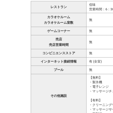
佰味
レストラン
営業時間：6：3
カラオケルーム
無
カラオケルーム室数
ゲームコーナー
無
売店
無
売店営業時間
コンビニエンスストア
無
インターネット接続情報
有 (全室)
プール
無
【無料】
・製氷機
・電子レンジ
・マッサージチ
その他施設
【有料】
・クリーニング
・マッサージサ