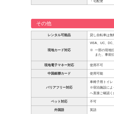
・宅配便
その他
レンタル可能品
貸し自転車は無
VISA、UC、
現地カード対応
一部の現地
また、事前
現地電子マネー対応
使用不可
中国銀聯カード
使用可能
車椅子用トイレ
バリアフリー対応
※宿泊施設によ
へ直接ご確認く
ペット対応
不可
外国語
英語