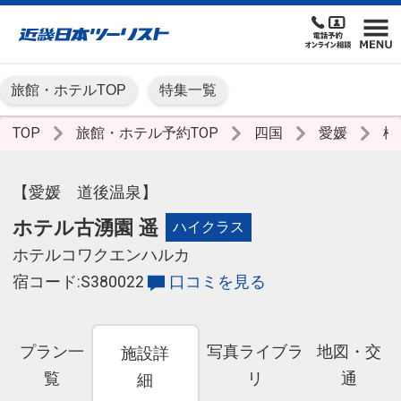
旅館・ホテルTOP
特集一覧
TOP
旅館・ホテル予約TOP
四国
愛媛
松
【愛媛 道後温泉】
ホテル古湧園 遥
ハイクラス
ホテルコワクエンハルカ
宿コード:S380022
口コミを見る
プラン一
写真ライブラ
地図・交
施設詳
覧
リ
通
細