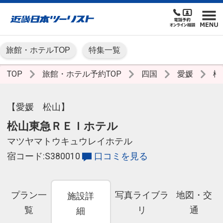
旅館・ホテルTOP
特集一覧
TOP
旅館・ホテル予約TOP
四国
愛媛
松
【愛媛 松山】
松山東急ＲＥＩホテル
マツヤマトウキュウレイホテル
宿コード:S380010
口コミを見る
プラン一
写真ライブラ
地図・交
施設詳
覧
リ
通
細