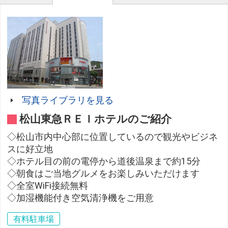
写真ライブラリを見る
松山東急ＲＥＩホテルのご紹介
◇松山市内中心部に位置しているので観光やビジネ
スに好立地
◇ホテル目の前の電停から道後温泉まで約15分
◇朝食はご当地グルメをお楽しみいただけます
◇全室WiFi接続無料
◇加湿機能付き空気清浄機をご用意
有料駐車場