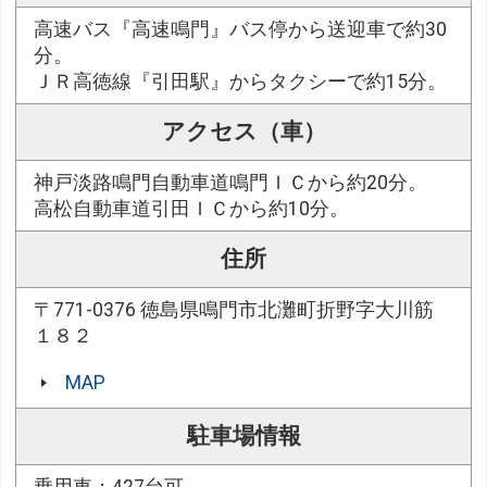
高速バス『高速鳴門』バス停から送迎車で約30
分。
ＪＲ高徳線『引田駅』からタクシーで約15分。
アクセス（車）
神戸淡路鳴門自動車道鳴門ＩＣから約20分。
高松自動車道引田ＩＣから約10分。
住所
〒771-0376 徳島県鳴門市北灘町折野字大川筋
１８２
MAP
駐車場情報
乗用車：427台可