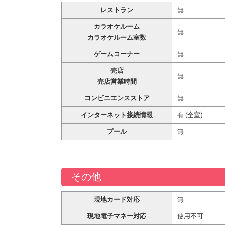
レストラン
無
カラオケルーム
無
カラオケルーム室数
ゲームコーナー
無
売店
無
売店営業時間
コンビニエンスストア
無
インターネット接続情報
有 (全室)
プール
無
その他
現地カード対応
無
現地電子マネー対応
使用不可