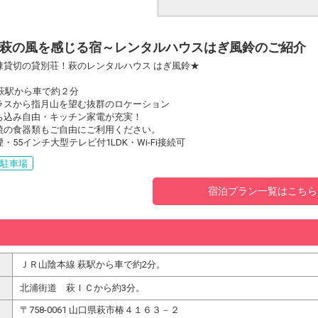
萩の風を感じる宿～レンタルハウスはぎ風鈴のご紹介
棟貸切の貸別荘！萩のレンタルハウス はぎ風鈴★
R萩駅から車で約２分
ラスから指月山を望む抜群のロケーション
ち込み自由・キッチン家電が充実！
焼の食器類もご自由にご利用ください。
・55インチ大型テレビ付1LDK・Wi-Fi接続可
料駐車場
宿泊プラン一覧はこちら
ＪＲ山陰本線 萩駅から車で約2分。
北浦街道 萩ＩＣから約3分。
〒758-0061 山口県萩市椿４１６３－２