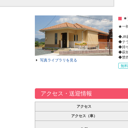
＊
★一
◆J
◆テ
◆持
◆萩
◆禁煙
写真ライブラリを見る
無
アクセス・送迎情報
アクセス
アクセス（車）