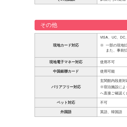
その他
VISA、UC、
現地カード対応
一部の現地
また、事前
現地電子マネー対応
使用不可
中国銀聯カード
使用可能
玄関館内段差対
バリアフリー対応
※宿泊施設によ
へ直接ご確認く
ペット対応
不可
外国語
英語、韓国語