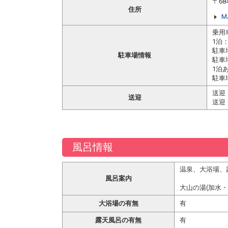
〒6
住所
M
乗用
1泊：
駐車
駐車場情報
駐車
1泊
駐車
送迎
送迎
送迎
風呂情報
温泉、大浴場、
風呂案内
大山の湯(加水
大浴場の有無
有
露天風呂の有無
有