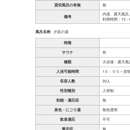
貸切風呂の有無
無
内湯、露天風呂
備考
利用時間：15：0
風呂名称
夕凪の湯
特徴
サウナ
有
種類
大浴場・露天風
入浴可能時間
1５：００～翌
収容人数
30人
性別種別
入替制
効能・適応症
無
泉色・にごり湯
無色透明
飲泉適応
不可
禁忌症
無