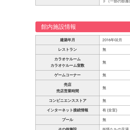
ド（一部の部屋
館内施設情報
建築年月
2016年02月
レストラン
無
カラオケルーム
無
カラオケルーム室数
ゲームコーナー
無
売店
無
売店営業時間
コンビニエンスストア
無
インターネット接続情報
有 (全室)
プール
無
その他施設
妖怪たちの足湯 