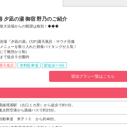
港 夕凪の湯 御宿 野乃のご紹介
泉大浴場からの眺望は格別！◆◆◆
分
浴場『夕凪の湯』(12F)露天風呂・サウナ完備
メニューを取り入れた朝食バイキングが人気！
にて靴預かり制）
まで徒歩５分圏内
露天風呂
有料駐車場
駅徒歩〜5分
宿泊プラン一覧はこちら
境線境港駅 （出口１カ所）から徒歩で約1分。
鬼太郎空港から路線バスで約25分。
自動車道 米子ＩＣ から約40分。