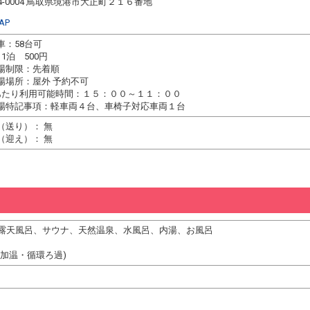
84-0004 鳥取県境港市大正町２１６番地
AP
車：58台可
1泊 500円
場制限：先着順
場場所：屋外 予約不可
あたり利用可能時間：１５：００～１１：００
場特記事項：軽車両４台、車椅子対応車両１台
（送り）： 無
（迎え）： 無
露天風呂、サウナ、天然温泉、水風呂、内湯、お風呂
・加温・循環ろ過)