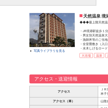
天然温泉 境
◆◆◆最上階天然温
・JR境港駅徒歩１
・男女別天然温泉大
・漁師丼等のご当地
・全室畳敷き（入口
・水木しげるロード
写真ライブラリを見る
大浴場
温泉
アクセス・送迎情報
ＪＲ
アクセス
米子
アクセス（車）
山陰