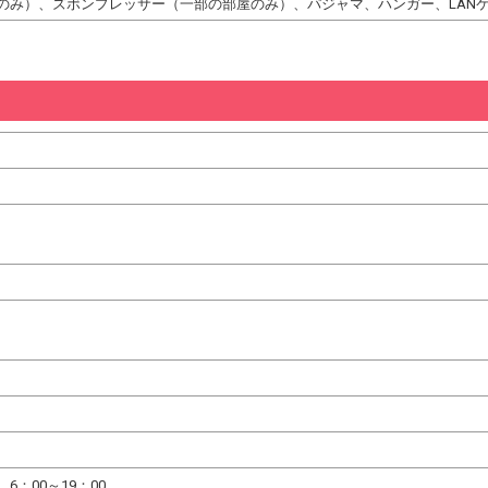
のみ）、ズボンプレッサー（一部の部屋のみ）、パジャマ、ハンガー、LAN
6：00～19：00