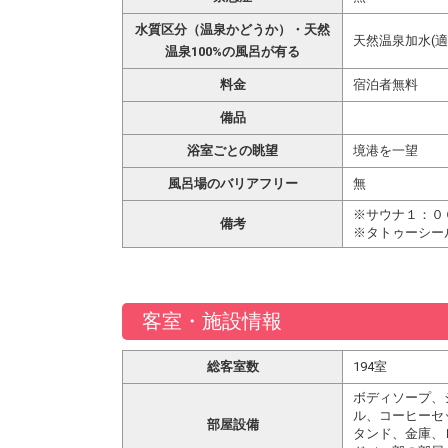
水質区分（温泉かどうか）・天然
天然温泉加水(適
温泉100%の風呂が有る
料金
宿泊者無料
備品
浴室ごとの眺望
境港を一望
風呂場のバリアフリー
無
※サウナ１：０
備考
※タトゥーシー
客室・施設情報
総客室数
194室
ボディソープ、
ル、コーヒーセ
部屋設備
タンド、金庫、