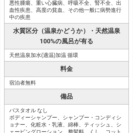
悪性腫瘍、重い心臓病、呼吸不全、腎不全、出
血性疾患、高度の貧血、その他一般に病勢進行
中の疾患
水質区分（温泉かどうか）・天然温泉
100%の風呂が有る
天然温泉加水(適温)加温 循環
料金
宿泊者無料
備品
バスタオル なし
ボディーシャンプー、シャンプー・コンディシ
ョナー、化粧水・乳液、綿棒、ティッシュ、シ
ェービングローション、整髪料、くし、コット