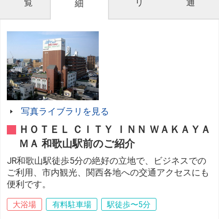
覧
リ
通
細
写真ライブラリを見る
ＨＯＴＥＬ ＣＩＴＹ ＩＮＮ ＷＡＫＡＹＡ
ＭＡ 和歌山駅前のご紹介
JR和歌山駅徒歩5分の絶好の立地で、ビジネスでの
ご利用、市内観光、関西各地への交通アクセスにも
便利です。
大浴場
有料駐車場
駅徒歩〜5分