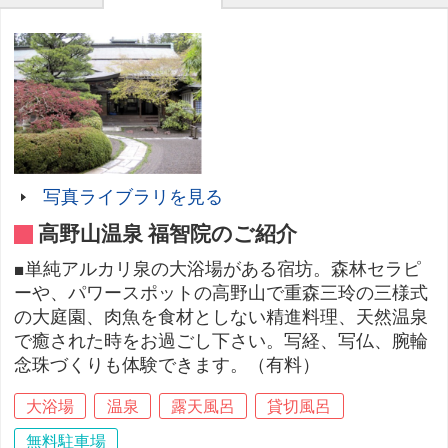
写真ライブラリを見る
高野山温泉 福智院のご紹介
■単純アルカリ泉の大浴場がある宿坊。森林セラピ
ーや、パワースポットの高野山で重森三玲の三様式
の大庭園、肉魚を食材としない精進料理、天然温泉
で癒された時をお過ごし下さい。写経、写仏、腕輪
念珠づくりも体験できます。（有料）
大浴場
温泉
露天風呂
貸切風呂
無料駐車場