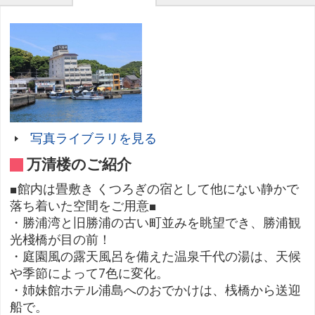
写真ライブラリを見る
万清楼のご紹介
■館内は畳敷き くつろぎの宿として他にない静かで
落ち着いた空間をご用意■
・勝浦湾と旧勝浦の古い町並みを眺望でき、勝浦観
光棧橋が目の前！
・庭園風の露天風呂を備えた温泉千代の湯は、天候
や季節によって7色に変化。
・姉妹館ホテル浦島へのおでかけは、桟橋から送迎
船で。