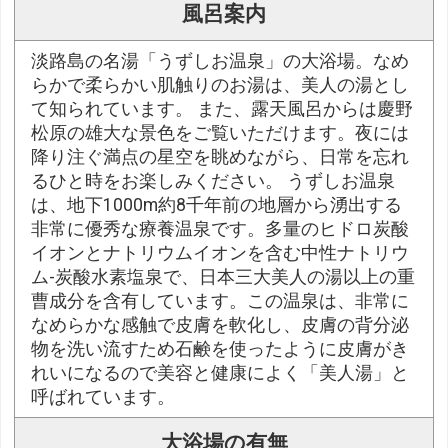
風呂案内
淡路島の名湯「うずしお温泉」の大浴場。なめ
らかで柔らかい肌触りのお湯は、美人の湯とし
て知られています。 また、露天風呂からは慶野
松原の雄大な景色をご覧いただけます。夜には
降り注ぐ満点の星空を眺めながら、日常を忘れ
るひと時をお楽しみください。 うずしお温泉
は、地下1000m約8千年前の地層から湧出する
非常に優秀な療養温泉です。多量のヒドロ炭酸
イオンとナトリウムイオンを含む中性ナトリウ
ム-炭酸水素塩泉で、日本三大美人の湯以上の重
曹成分を含有しています。この温泉は、非常に
なめらかな感触で皮膚を軟化し、皮膚の背分泌
物を洗い流すため石鹸を使ったように皮膚がき
れいになるので美容と健康によく「美人湯」と
呼ばれています。
大浴場の有無