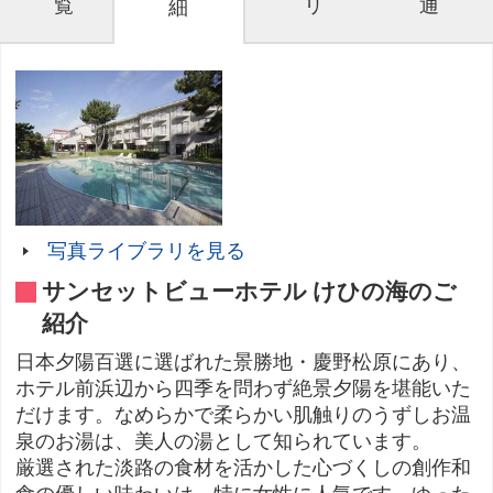
覧
リ
通
細
写真ライブラリを見る
サンセットビューホテル けひの海のご
紹介
日本夕陽百選に選ばれた景勝地・慶野松原にあり、
ホテル前浜辺から四季を問わず絶景夕陽を堪能いた
だけます。なめらかで柔らかい肌触りのうずしお温
泉のお湯は、美人の湯として知られています。
厳選された淡路の食材を活かした心づくしの創作和