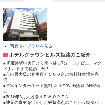
写真ライブラリを見る
ホテルクラウンヒルズ姫路のご紹介
■JR姫路駅中央口より南へ徒歩7分！コンビニ、マク
ドナルドまで徒歩１分！
■市内最大級の客室数と１００台の無料駐車場を完
備
■全室インターネット無料 ☆ 全館Wi-Fi無線LAN完備
☆
■2015年6月大浴場ＮＥＷ ＯＰＥＮ
■地元の食材を活かした栄養満点のこだわり朝食バ