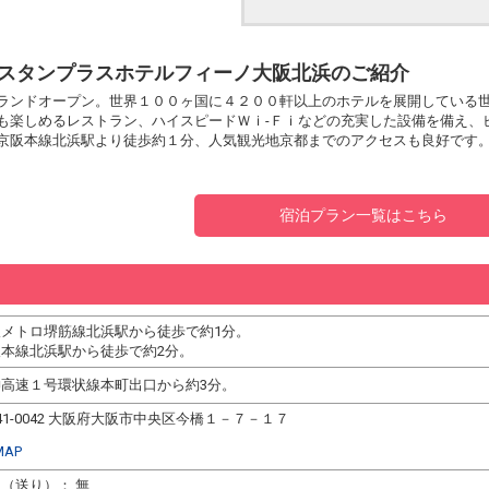
スタンプラスホテルフィーノ大阪北浜のご紹介
ランドオープン。世界１００ヶ国に４２００軒以上のホテルを展開している
も楽しめるレストラン、ハイスピードＷｉ-Ｆｉなどの充実した設備を備え、
京阪本線北浜駅より徒歩約１分、人気観光地京都までのアクセスも良好です
宿泊プラン一覧はこちら
阪メトロ堺筋線北浜駅から徒歩で約1分。
阪本線北浜駅から徒歩で約2分。
神高速１号環状線本町出口から約3分。
41-0042 大阪府大阪市中央区今橋１－７－１７
MAP
（送り）： 無