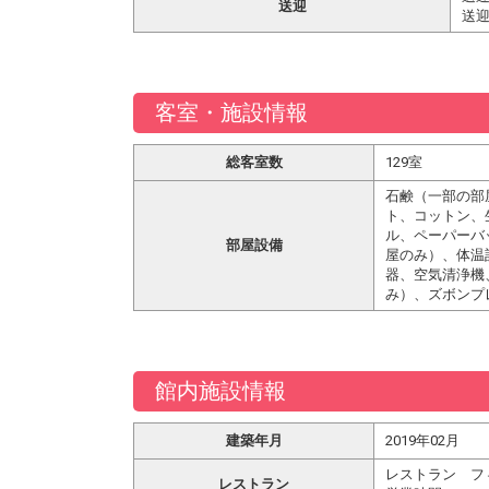
送迎
送迎
客室・施設情報
総客室数
129室
石鹸（一部の部
ト、コットン、
ル、ペーパーバ
部屋設備
屋のみ）、体温
器、空気清浄機
み）、ズボンプ
館内施設情報
建築年月
2019年02月
レストラン フ
レストラン