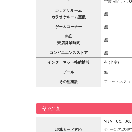
営業時間：7：0
カラオケルーム
無
カラオケルーム室数
ゲームコーナー
無
売店
無
売店営業時間
コンビニエンスストア
無
インターネット接続情報
有 (全室)
プール
無
その他施設
フィットネス（
その他
VISA、UC、
現地カード対応
一部の現地