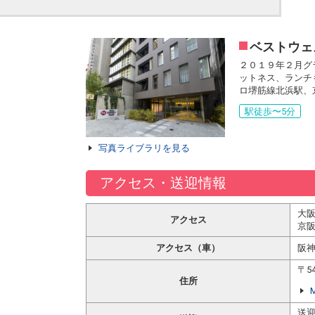
ベストウェ
２０１９年２月グ
ットネス、ランチ
ロ堺筋線北浜駅、
駅徒歩〜5分
写真ライブラリを見る
アクセス・送迎情報
大
アクセス
京
アクセス（車）
阪
〒5
住所
送迎