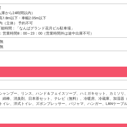
可
（入庫から24時間以内）
1.8m以下・車幅2.05m以下
内（立体） 予約不可
可能時間：「なんばグランド花月ビル駐車場」
営業時間8：00～23：00（営業時間外は途中出庫不可）
 無
 無
シャンプー、リンス、ハンド＆フェイスソープ、ハミガキセット、カミソリ
、綿棒、消臭剤、日本茶セット、テレビ（無料）、冷暖房、冷蔵庫、加湿器
トイレ、洋式トイレ、ズボンプレッサー、パジャマ、ハンガー、LANケーブ