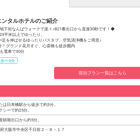
エンタルホテルのご紹介
地下街なんばウォークで楽々♪B21番出口から直進30秒です！◆
23平米以上でゆったり。
や足を伸ばせるゆったりバスタブ、空気清浄機をご用意♪
分！グランド花月すぐ、心斎橋も徒歩圏内
も電車で30分
歩〜5分
宿泊プラン一覧はこちら
たは日本橋駅から徒歩で約3分。
クシーで約25分。
道頓堀出口から約5分。
4 大阪府大阪市中央区千日前２－８－１７