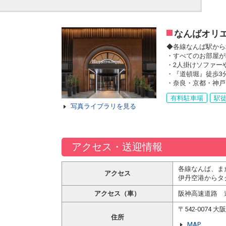
なんばオリ
◆各線なんば駅から
・すべてのお部屋が
・2人掛けソファー
・『道頓堀』徒歩3
・奈良・京都・神戸
有料駐車場
駅徒
写真ライブラリを見る
アクセス・送迎情報
各線なんば、ま
アクセス
伊丹空港からタ
アクセス（車）
阪神高速道路 
〒542-007
住所
MAP