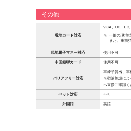
その他
VISA、UC、
現地カード対応
一部の現地
また、事前
現地電子マネー対応
使用不可
中国銀聯カード
使用不可
車椅子貸出、車
バリアフリー対応
※宿泊施設によ
へ直接ご確認く
ペット対応
不可
外国語
英語