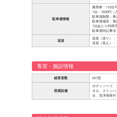
乗用車：110台
1泊：1300円
駐車場制限：車高
駐車場情報
駐車場場所：屋
1泊あたり利用
駐車場特記事項：
送迎（送り）：
送迎
送迎（迎え）：
客室・施設情報
総客室数
267室
ボディソープ、
部屋設備
オル、スリッパ
台、洗浄便座付