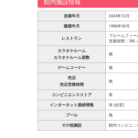
館内施設情報
改築年月
2024年12月
建築年月
1996年03月
ブルームフィー
レストラン
営業時間：7時～
カラオケルーム
無
カラオケルーム室数
ゲームコーナー
無
売店
無
売店営業時間
コンビニエンスストア
有
インターネット接続情報
有 (全室)
プール
無
その他施設
館内コンビニ：