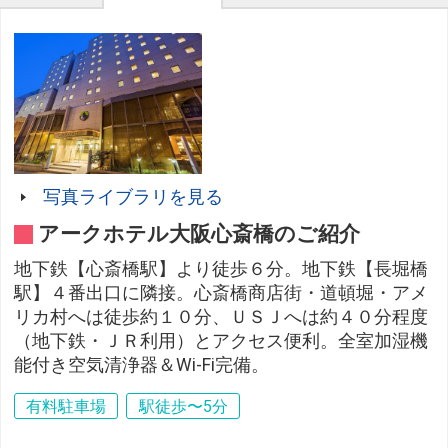
写真ライブラリを見る
アークホテル大阪心斎橋のご紹介
地下鉄【心斎橋駅】より徒歩６分。地下鉄【長堀橋
駅】４番出口に隣接。心斎橋商店街・道頓堀・アメ
リカ村へは徒歩約１０分、ＵＳＪへは約４０分程度
（地下鉄・ＪＲ利用）とアクセス便利。全室加湿機
能付き空気清浄器＆Wi-Fi完備。
有料駐車場
駅徒歩〜5分