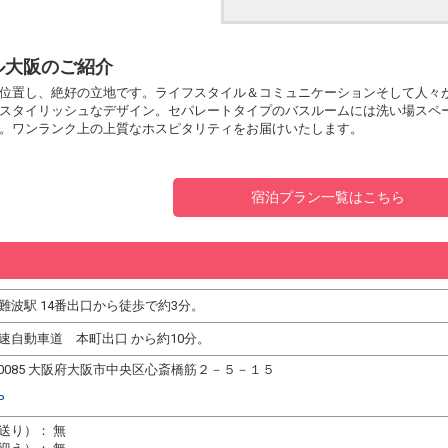
ル大阪のご紹介
位置し、絶好の立地です。ライフスタイル＆コミュニケーションそして人々
スタイリッシュなデザイン。セパレートタイプのバスルームには洗い場スペ
。ワンランク上の上質なホスピタリティをお届けいたします。
宿泊プラン一覧はこちら
難波駅 14番出口から徒歩で約3分。
速自動車道 本町出口 から約10分。
2-0085 大阪府大阪市中央区心斎橋筋２－５－１５
P
送り）： 無