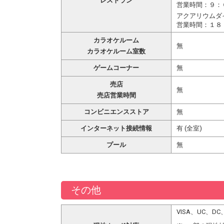
レストラン
営業時間：９：
アクアリウムダ
営業時間：１８
カラオケルーム
無
カラオケルーム室数
ゲームコーナー
無
売店
無
売店営業時間
コンビニエンスストア
無
インターネット接続情報
有 (全室)
プール
無
その他
VISA、UC、