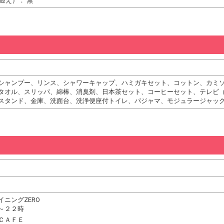
迎え）： 無
シャンプー、リンス、シャワーキャップ、ハミガキセット、コットン、カミ
タオル、スリッパ、綿棒、消臭剤、日本茶セット、コーヒーセット、テレビ
スタンド、金庫、洗面台、洗浄便座付トイレ、パジャマ、モジュラージャッ
ニングZERO
～２２時
ＣＡＦＥ