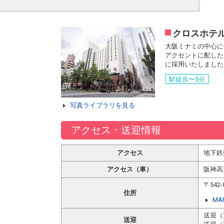
クロスホテ
大阪ミナミの中心に
アクセントに配した
に採用いたしました
駅徒歩〜5分
写真ライブラリを見る
アクセス・送迎情報
アクセス
地下鉄
アクセス（車）
阪神高
〒54
住所
MA
送迎（
送迎