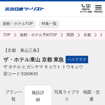
旅館・ホテルTOP
特集一覧
TOP
旅館・ホテル予約TOP
関西
京都
祇
【京都 東山三条】
ザ・ホテル東山 京都 東急
ハイクラス
ザ ホテル ヒガシヤマ キョウト トウキュウ
宿コード:S260653
プラン一
写真ライブラ
地図・交
施設詳
覧
リ
通
細