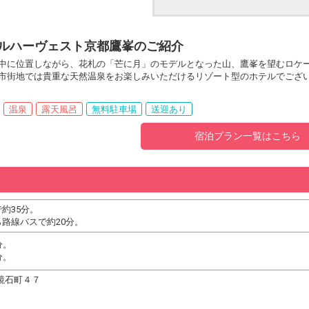
ルハーヴェスト京都鷹峯のご紹介
中に位置しながら、花札の「芒に月」のモデルとなった山、鷹峯を望むロケ
市街地では貴重な天然温泉をお楽しみいただけるリゾート型のホテルでござ
温泉
露天風呂
無料駐車場
送迎あり
宿泊プラン一覧はこちら
約35分。
路線バスで約20分。
分。
分。
笠鏡石町４７