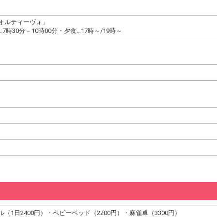
オルティーヴォ」
時30分－10時00分・夕食…17時～/19時～
（1日2400円）・ベビーベッド（2200円）・麻雀卓（3300円）