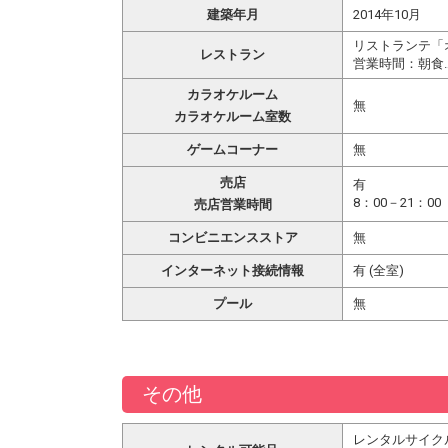
建築年月
2014年10月
リストランテ「
レストラン
営業時間：朝食…7
カラオケルーム
無
カラオケルーム室数
ゲームコーナー
無
売店
有
8：00－21：00
売店営業時間
コンビニエンスストア
無
インターネット接続情報
有 (全室)
プール
無
その他
レンタルサイクル