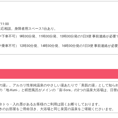
1:00
は応相談。身障者用スペース1台あり。
車不可） 9時30分発、11時30分発、13時30分発の1日3便 事前連絡が必
車不可） 12時30分発、14時30分発、16時30分発の1日3便 事前連絡が
の湯』。アルカリ性単純温泉のやさしい湯あたりで「美肌の湯」として知ら
「地-Kuni-」と瞑想風呂がメインの「宙-Sora」の2つの温泉大浴場は
タトゥ・入れ墨があるお客様のご利用は固くお断りしております。
きのお部屋をご用命頂き、大浴場と同じ泉質の温泉をご堪能くださいませ。