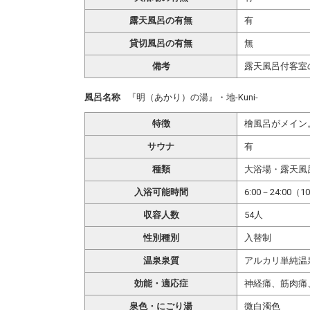
露天風呂の有無
有
貸切風呂の有無
無
備考
露天風呂付客室
風呂名称
『明（あかり）の湯』・地-Kuni-
特徴
檜風呂がメイン
サウナ
有
種類
大浴場・露天風
入浴可能時間
6:00－24:00（
収容人数
54人
性別種別
入替制
温泉泉質
アルカリ単純温
効能・適応症
神経痛、筋肉痛
泉色・にごり湯
微白濁色