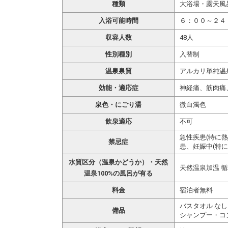
種類
大浴場・露天風
入浴可能時間
６：００～２４
収容人数
48人
性別種別
入替制
温泉泉質
アルカリ単純温
効能・適応症
神経痛、筋肉痛
泉色・にごり湯
微白濁色
飲泉適応
不可
急性疾患(特に
禁忌症
患、妊娠中(特に
水質区分（温泉かどうか）・天然
天然温泉加温 
温泉100%の風呂が有る
料金
宿泊者無料
バスタオル なし
備品
シャンプー・コ