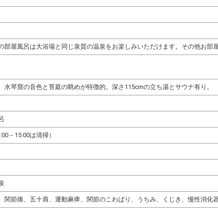
の部屋風呂は大浴場と同じ泉質の温泉をお楽しみいただけます。その他お部
。水琴窟の音色と苔庭の眺めが特徴的。深さ115cmの立ち湯とサウナ有り。
呂
10:00－15:00は清掃）
泉
、関節痛、五十肩、運動麻痺、関節のこわばり、うちみ、くじき、慢性消化