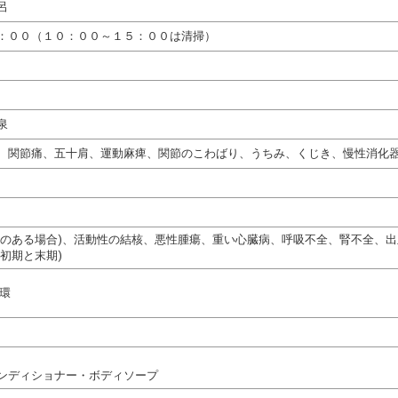
呂
：００（１０：００～１５：００は清掃）
泉
、関節痛、五十肩、運動麻痺、関節のこわばり、うちみ、くじき、慢性消化
熱のある場合)、活動性の結核、悪性腫瘍、重い心臓病、呼吸不全、腎不全、
初期と末期)
循環
ンディショナー・ボディソープ