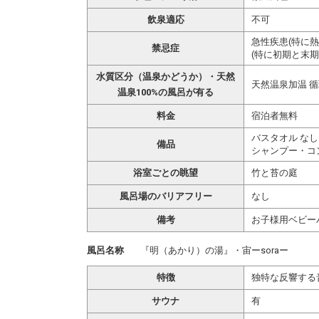
飲泉適応
不可
急性疾患(特に
禁忌症
(特に初期と末期
水質区分（温泉かどうか）・天然
天然温泉加温 
温泉100%の風呂が有る
料金
宿泊者無料
バスタオル なし
備品
シャンプー・コ
浴室ごとの眺望
竹と苔の庭
風呂場のバリアフリー
なし
備考
お子様用ベビー
風呂名称
『明（あかり）の湯』・宙ーsoraー
特徴
独特な反響する
サウナ
有