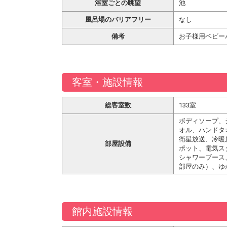
浴室ごとの眺望
池
風呂場のバリアフリー
なし
備考
お子様用ベビー
客室・施設情報
総客室数
133室
ボディソープ、
オル、ハンドタ
衛星放送、冷暖
部屋設備
ポット、電気ス
シャワーブース
部屋のみ）、ゆ
館内施設情報