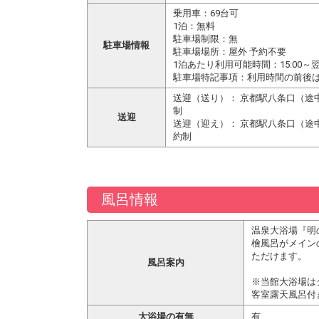
乗用車：69台可
1泊：無料
駐車場制限：無
駐車場情報
駐車場場所：屋外 予約不要
1泊あたり利用可能時間：15:00～翌1
駐車場特記事項：利用時間の前後
送迎（送り）： 京都駅八条口（途中下
制
送迎
送迎（迎え）： 京都駅八条口（途中乗
約制
風呂情報
温泉大浴場『明
檜風呂がメインの
ただけます。
風呂案内
※当館大浴場は
客室露天風呂付
大浴場の有無
有