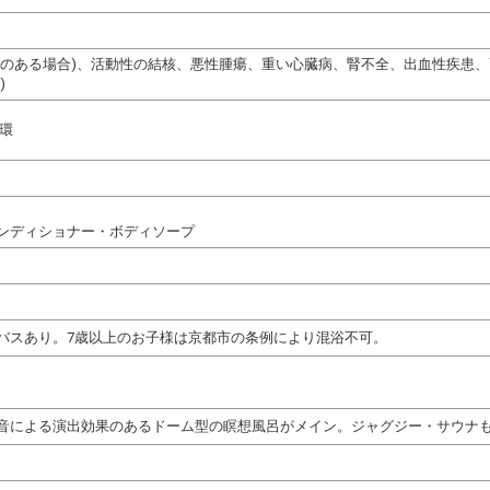
熱のある場合)、活動性の結核、悪性腫瘍、重い心臓病、腎不全、出血性疾患
)
循環
ンディショナー・ボディソープ
バスあり。7歳以上のお子様は京都市の条例により混浴不可。
音による演出効果のあるドーム型の瞑想風呂がメイン。ジャグジー・サウナ