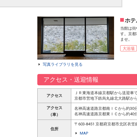
ホテ
当館は街
す。京都
ませ。
大浴場
写真ライブラリを見る
アクセス・送迎情報
ＪＲ東海道本線京都駅から送迎車で
アクセス
京都市営地下鉄烏丸線北大路駅から
アクセス
名神高速道路京都南ＩＣから約30
名神高速道路京都東ＩＣから約40
（車）
〒603-8451 京都府京都市北区衣
住所
MAP