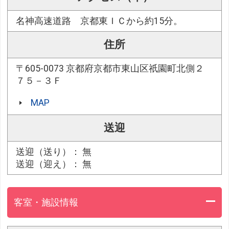
名神高速道路 京都東ＩＣから約15分。
住所
〒605-0073 京都府京都市東山区祇園町北側２
７５－３Ｆ
MAP
送迎
送迎（送り）： 無
送迎（迎え）： 無
客室・施設情報