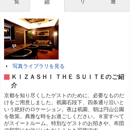
覧
リ
通
細
写真ライブラリを見る
ＫＩＺＡＳＨＩ ＴＨＥ ＳＵＩＴＥのご紹
介
京都を知り尽くしたゲストのために、必要なものだ
けをご用意しました。祇園石段下、四条通り沿いと
いう絶好のロケーション。夜は祇園、朝は円山公園
を散策。典雅な時をお過ごしください。８室すべて
がスイートルーム。特別なゲストのお招きや、布団