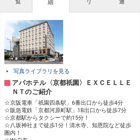
覧
リ
通
細
写真ライブラリを見る
アパホテル〈京都祇園〉ＥＸＣＥＬＬＥ
ＮＴのご紹介
☆京阪電車「祇園四条駅」6番出口から徒歩4分
☆阪急電鉄「京都河原町駅」1B出口から徒歩7分
☆京都駅からタクシーで約15分！
☆八坂神社まで徒歩1分！清水寺、知恩院など徒歩
圏内！