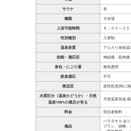
サウナ
有
種類
大浴場
入浴可能時間
６：００～２５
性別種別
入替制
温泉泉質
アルカリ単純温
効能・適応症
神経痛、筋肉痛
泉色・にごり湯
無色透明
飲泉適応
不可
禁忌症
急性疾患(特に
水質区分（温泉かどうか）・天然
天然温泉加温 
温泉100%の風呂が有る
料金
宿泊者無料
バスタオル あり
備品
ブラシ、綿棒、