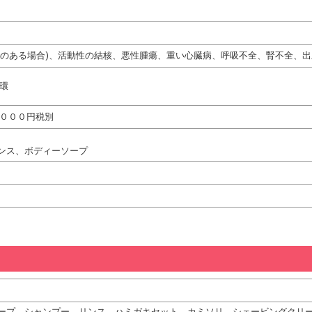
熱のある場合)、活動性の結核、悪性腫瘍、重い心臓病、呼吸不全、腎不全、出
循環
，０００円税別
ンス、ボディーソープ
ープ、シャンプー、リンス、ハミガキセット、カミソリ、シェービングクリ