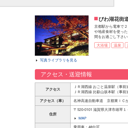
びわ湖花街
京都駅から電車で２
や地産食材を使った
間をお過ごし下さい
大浴場
温泉
写真ライブラリを見る
アクセス・送迎情報
ＪＲ湖西線 おごと温泉駅（事前
アクセス
ＪＲ湖西線 比叡山坂本駅（事前
アクセス（車）
名神高速自動車道 京都東ＩＣか
〒520-0101 滋賀県大津市雄琴
住所
MAP
乗用車：48台可