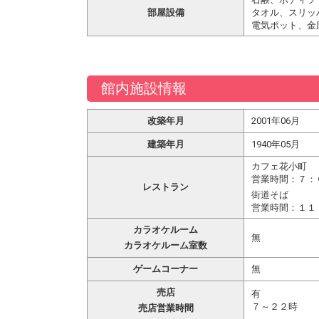
部屋設備
タオル、スリッ
電気ポット、金
館内施設情報
改築年月
2001年06月
建築年月
1940年05月
カフェ花小町
営業時間：７：
レストラン
街道そば
営業時間：１１
カラオケルーム
無
カラオケルーム室数
ゲームコーナー
無
売店
有
７～２２時
売店営業時間