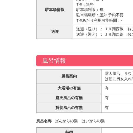
1泊：無料
駐車場情報
駐車場制限：無
駐車場場所：屋外 予約不要
1泊あたり利用可能時間：-
送迎（送り）： ＪＲ湖西線 お
送迎
送迎（迎え）： ＪＲ湖西線 お
風呂情報
露天風呂、サウ
風呂案内
は朝に男女入れ
大浴場の有無
有
露天風呂の有無
有
貸切風呂の有無
有
風呂名称
ばんからの湯 はいからの湯
特徴