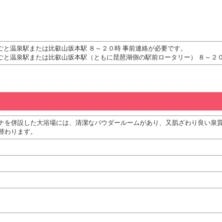
ごと温泉駅または比叡山坂本駅 ８～２０時 事前連絡が必要です。
ごと温泉駅または比叡山坂本駅（ともに琵琶湖側の駅前ロータリー） ８～２０
ナを併設した大浴場には、清潔なパウダールームがあり、又肌ざわり良い泉
替わります。