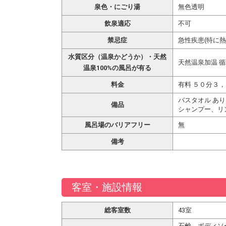
泉色・にごり湯
無色透明
飲泉適応
不可
禁忌症
急性疾患(特に
水質区分（温泉かどうか）・天然
天然温泉加温 
温泉100%の風呂が有る
料金
有料 ５０分３
バスタオル あり
備品
シャンプー、リ
風呂場のバリアフリー
無
備考
客室・施設情報
総客室数
43室
石鹸、ボディソ