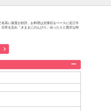
で名高い泉質が好評。お料理は京懐石をベースに近江牛
。日常を忘れ「きままにのんびり」ゆったりと贅沢な時