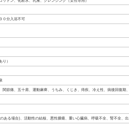
コットン、化粧水、乳液、クレンジング（女性専用）
３０分入浴不可
あり）
泉
、関節痛、五十肩、運動麻痺、うちみ、くじき、痔疾、冷え性、病後回復期
熱のある場合)、活動性の結核、悪性腫瘍、重い心臓病、呼吸不全、腎不全、出