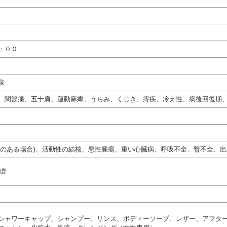
：００
泉
、関節痛、五十肩、運動麻痺、うちみ、くじき、痔疾、冷え性、病後回復期
熱のある場合)、活動性の結核、悪性腫瘍、重い心臓病、呼吸不全、腎不全、出
循環
シャワーキャップ、シャンプー、リンス、ボディーソープ、レザー、アフタ