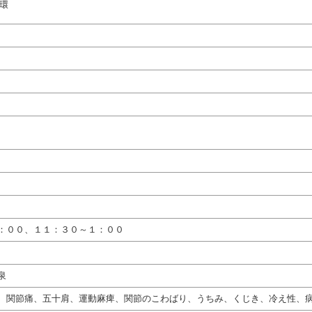
循環
：００、１１：３０～１：００
泉
、関節痛、五十肩、運動麻痺、関節のこわばり、うちみ、くじき、冷え性、