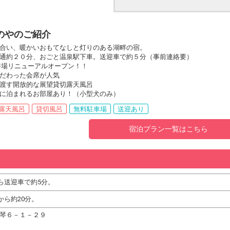
のやのご紹介
合い、暖かいおもてなしと灯りのある湖畔の宿。
通約２０分、おごと温泉駅下車。送迎車で約５分（事前連絡要）
浴場リニューアルオープン！！
だわった会席が人気
渡す開放的な展望貸切露天風呂
に泊まれるお部屋あり！（小型犬のみ）
露天風呂
貸切風呂
無料駐車場
送迎あり
宿泊プラン一覧はこちら
ら送迎車で約5分。
ら約20分。
市雄琴６－１－２９