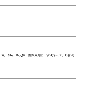
器病、痔疾、冷え性、慢性皮膚病、慢性婦人病、動脈硬