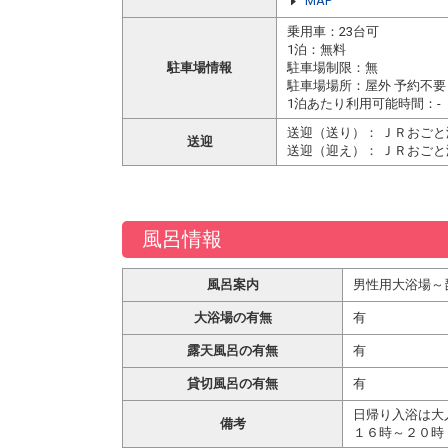
MAP
乗用車：23台可
1泊：無料
駐車場情報
駐車場制限：無
駐車場場所：屋外 予約不要
1泊あたり利用可能時間：-
送迎（送り）： ＪＲおご
送迎
送迎（迎え）： ＪＲおごと
風呂情報
風呂案内
男性用大浴場～
大浴場の有無
有
露天風呂の有無
有
貸切風呂の有無
有
日帰り入浴は大
備考
１６時～２０時