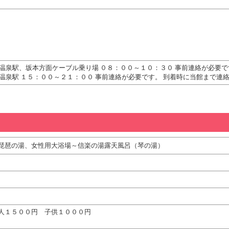
と温泉駅、坂本方面ケーブル乗り場 ０８：００～１０：３０ 事前連絡が必要で
温泉駅 １５：００～２１：００ 事前連絡が必要です。 到着時に当館まで連
琵琶の湯、女性用大浴場～信楽の湯露天風呂（琴の湯）
人１５００円 子供１０００円