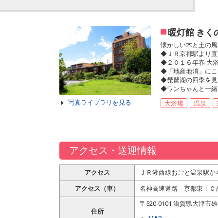
暖灯館 きく
懐かしい木と土の風
◆ＪＲ京都駅より直
◆２０１６年春 大
◆「地産地消」にこ
◆琵琶湖の四季を見
◆ワンちゃんと一緒
写真ライブラリを見る
大浴場
温泉
アクセス・送迎情報
アクセス
ＪＲ湖西線おごと温泉駅か
アクセス（車）
名神高速道路 京都東ＩＣか
〒520-0101 滋賀県大津
住所