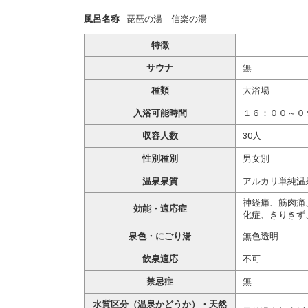
風呂名称
琵琶の湯 信楽の湯
特徴
サウナ
無
種類
大浴場
入浴可能時間
１６：００～０
収容人数
30人
性別種別
男女別
温泉泉質
アルカリ単純温
神経痛、筋肉痛
効能・適応症
化症、きりきず
泉色・にごり湯
無色透明
飲泉適応
不可
禁忌症
無
水質区分（温泉かどうか）・天然