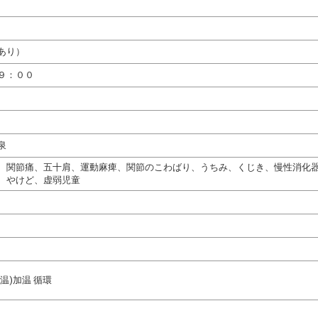
あり）
９：００
泉
、関節痛、五十肩、運動麻痺、関節のこわばり、うちみ、くじき、慢性消化
、やけど、虚弱児童
温)加温 循環