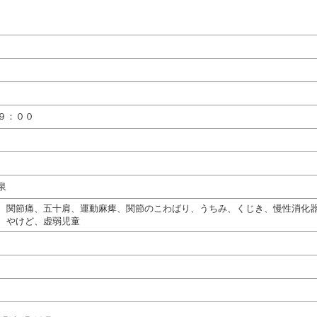
９：００
泉
、関節痛、五十肩、運動麻痺、関節のこわばり、うちみ、くじき、慢性消化
、やけど、虚弱児童