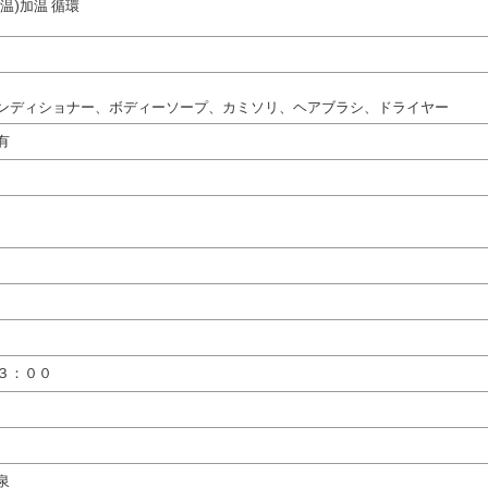
温)加温 循環
ンディショナー、ボディーソープ、カミソリ、ヘアブラシ、ドライヤー
有
３：００
泉