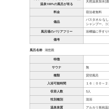
天然温泉加水(適
温泉100%の風呂が有る
料金
宿泊者無料
バスタオル なし
備品
シャンプー、コ
風呂場のバリアフリー
浴槽脇に手すり
備考
風呂名称
湖悠殿
特徴
サウナ
無
種類
貸切風呂
入浴可能時間
１６：００～２
収容人数
5人
性別種別
混浴
温泉泉質
アルカリ単純温