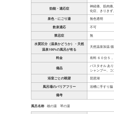
神経痛、筋肉痛
効能・適応症
化症、きりきず
泉色・にごり湯
無色透明
飲泉適応
不可
禁忌症
無
水質区分（温泉かどうか）・天然
天然温泉加温 
温泉100%の風呂が有る
料金
有料 ６０分５
バスタオル あり
備品
シャンプー、コ
浴室ごとの眺望
琵琶湖
風呂場のバリアフリー
浴槽に手すり脇
備考
風呂名称
雄の湯 琴の湯