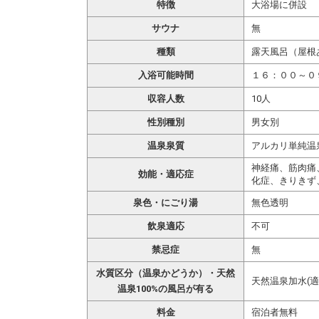
特徴
大浴場に併設
サウナ
無
種類
露天風呂（屋根
入浴可能時間
１６：００～０
収容人数
10人
性別種別
男女別
温泉泉質
アルカリ単純温
神経痛、筋肉痛
効能・適応症
化症、きりきず
泉色・にごり湯
無色透明
飲泉適応
不可
禁忌症
無
水質区分（温泉かどうか）・天然
天然温泉加水(適
温泉100%の風呂が有る
料金
宿泊者無料