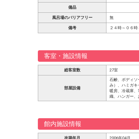
備品
風呂場のバリアフリー
無
備考
２４時～０６時
客室・施設情報
総客室数
27室
石鹸、ボディソ
み）、ハミガキ
部屋設備
暖房、冷蔵庫、
織、ハンガー、
館内施設情報
改築年月
2006年04月