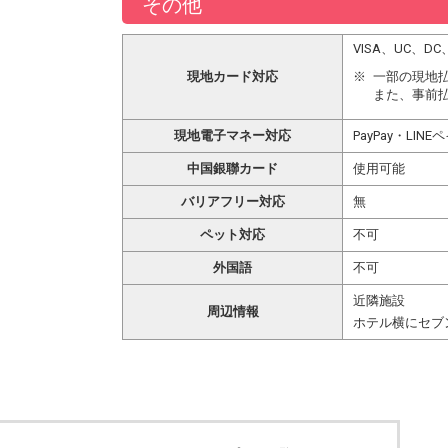
その他
VISA、UC、
現地カード対応
一部の現地
また、事前
現地電子マネー対応
PayPay・LINE
中国銀聯カード
使用可能
バリアフリー対応
無
ペット対応
不可
外国語
不可
近隣施設
周辺情報
ホテル横にセブ