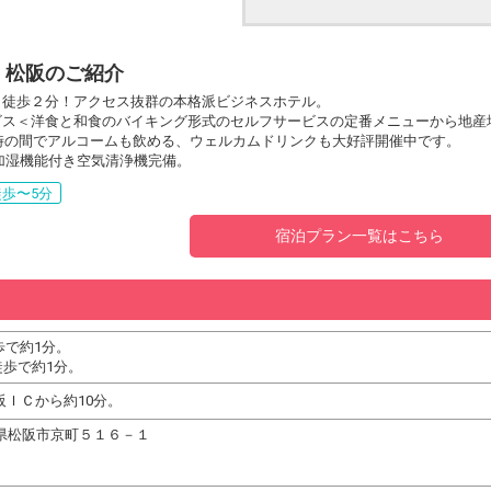
・松阪のご紹介
より徒歩２分！アクセス抜群の本格派ビジネスホテル。
ービス＜洋食と和食のバイキング形式のセルフサービスの定番メニューから地
ら20時の間でアルコームも飲める、ウェルカムドリンクも大好評開催中です。
Fi・加湿機能付き空気清浄機完備。
歩〜5分
宿泊プラン一覧はこちら
歩で約1分。
歩で約1分。
阪ＩＣから約10分。
 三重県松阪市京町５１６－１