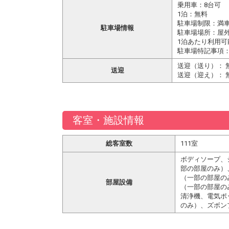
乗用車：8台可
1泊：無料
駐車場制限：満
駐車場情報
駐車場場所：屋外
1泊あたり利用可
駐車場特記事項
送迎（送り）： 
送迎
送迎（迎え）： 
客室・施設情報
総客室数
111室
ボディソープ、
部の部屋のみ）
（一部の部屋の
部屋設備
（一部の部屋の
清浄機、電気ポ
のみ）、ズボン