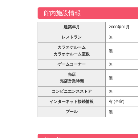
館内施設情報
建築年月
2000年01月
レストラン
無
カラオケルーム
無
カラオケルーム室数
ゲームコーナー
無
売店
無
売店営業時間
コンビニエンスストア
無
インターネット接続情報
有 (全室)
プール
無