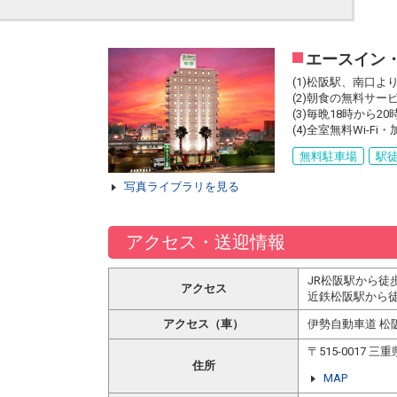
エースイン
(1)松阪駅、南口
(2)朝食の無料サ
(3)毎晩18時か
(4)全室無料Wi-
無料駐車場
駅徒
写真ライブラリを見る
アクセス・送迎情報
JR松阪駅から徒
アクセス
近鉄松阪駅から徒
アクセス（車）
伊勢自動車道 松
〒515-0017
住所
MAP