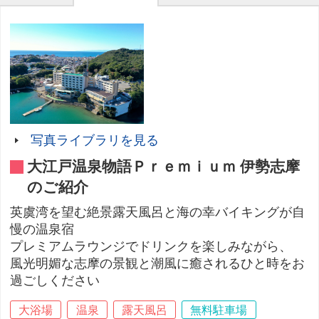
写真ライブラリを見る
大江戸温泉物語Ｐｒｅｍｉｕｍ 伊勢志摩
のご紹介
英虞湾を望む絶景露天風呂と海の幸バイキングが自
慢の温泉宿
プレミアムラウンジでドリンクを楽しみながら、
風光明媚な志摩の景観と潮風に癒されるひと時をお
過ごしください
大浴場
温泉
露天風呂
無料駐車場