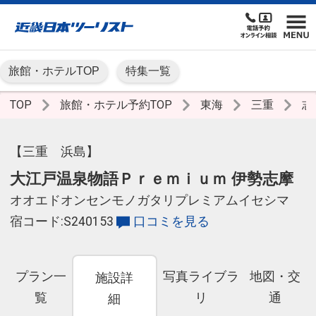
旅館・ホテルTOP
特集一覧
TOP
旅館・ホテル予約TOP
東海
三重
志
【三重 浜島】
大江戸温泉物語Ｐｒｅｍｉｕｍ 伊勢志摩
オオエドオンセンモノガタリプレミアムイセシマ
宿コード:S240153
口コミを見る
プラン一
写真ライブラ
地図・交
施設詳
覧
リ
通
細