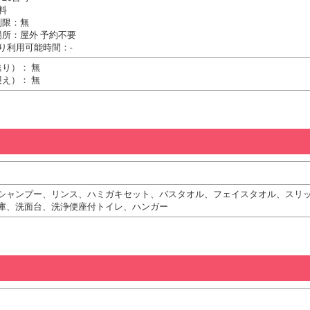
料
制限：無
所：屋外 予約不要
り利用可能時間：-
り）： 無
え）： 無
シャンプー、リンス、ハミガキセット、バスタオル、フェイスタオル、スリ
庫、洗面台、洗浄便座付トイレ、ハンガー