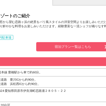
リゾートのご紹介
窓から望む恋路ヶ浜の絶景をバリ風スタイルの洋室空間よりお楽しみいただ
り鮮やかな料理をお楽しみいただけます。経験豊富な一流シェフが織りなす
料駐車場
宿泊プラン一覧はこちら
道本線 豊橋駅から車で約60分。
道路 豊川ICから約90分。
道路 浜松西ICから約90分。
-3624 愛知県田原市伊良湖町恋路浦２８０５－２２
20台可