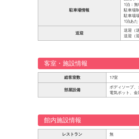
1泊：無
駐車場情報
駐車場
駐車場場
1泊あた
送迎（送
送迎
送迎（迎
客室・施設情報
総客室数
17室
ボディソープ、
部屋設備
電気ポット、金
館内施設情報
レストラン
無