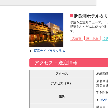
伊良湖ホテル＆
客室を全室リニューアル！
野菜をふんだんに使った彩
す。
大浴場
露天風呂
無
写真ライブラリを見る
アクセス・送迎情報
アクセス
JR東海
東名高速
アクセス（車）
東名高速
〒441
住所
MAP
乗用車：