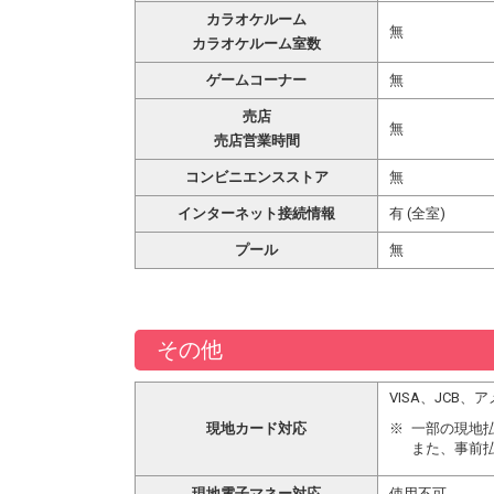
カラオケルーム
無
カラオケルーム室数
ゲームコーナー
無
売店
無
売店営業時間
コンビニエンスストア
無
インターネット接続情報
有 (全室)
プール
無
その他
VISA、JCB
現地カード対応
一部の現地
また、事前
現地電子マネー対応
使用不可