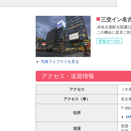
三交イン名
JR名古屋駅太閤通口
この機会に是非ご利
駅徒歩〜5分
写真ライブラリを見る
アクセス・送迎情報
アクセス
ＪＲ
アクセス（車）
名古
〒45
住所
M
送迎
送迎