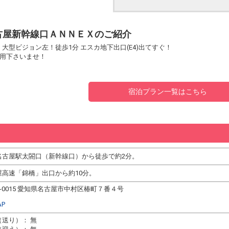
古屋新幹線口ＡＮＮＥＸのご紹介
 大型ビジョン左！徒歩1分 エスカ地下出口(E4)出てすぐ！
用下さいませ！
宿泊プラン一覧はこちら
名古屋駅太閤口（新幹線口）から徒歩で約2分。
屋高速「錦橋」出口から約10分。
3-0015 愛知県名古屋市中村区椿町７番４号
AP
（送り）： 無