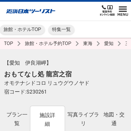
旅館・ホテルTOP
特集一覧
TOP
旅館・ホテル予約TOP
東海
愛知
三
【愛知 伊良湖岬】
おもてなし処 龍宮之宿
オモテナシドコロ リュウグウノヤド
宿コード:S230261
プラン一
写真ライブラ
地図・交
施設詳
覧
リ
通
細