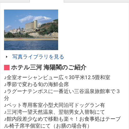
写真ライブラリを見る
ホテル三河 海陽閣のご紹介
♪全室オーシャンビュー広々30平米12.5畳和室
♪季節で変わる旬の海鮮会席
♪ラグーナテンボスに一番近い三谷温泉旅館車で３
分
♪ペット専用客室小型犬同泊可ドッグラン有
♪三河湾一望天然温泉、翌朝男女入替制にて
♪館内段差少なめで移動も楽々！お食事処はテーブ
ル椅子席半個室にて（お膳の場合有）