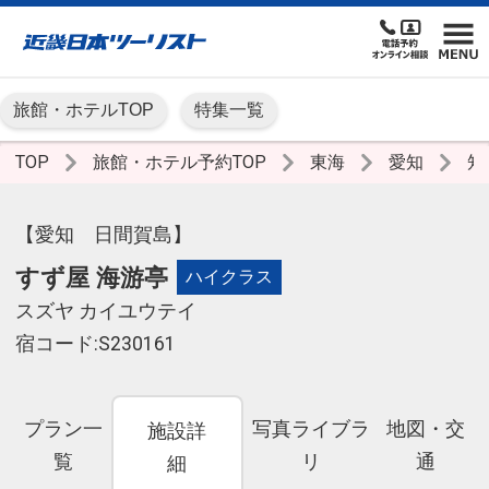
旅館・ホテルTOP
特集一覧
TOP
旅館・ホテル予約TOP
東海
愛知
知
【愛知 日間賀島】
すず屋 海游亭
ハイクラス
スズヤ カイユウテイ
宿コード:S230161
プラン一
写真ライブラ
地図・交
施設詳
覧
リ
通
細