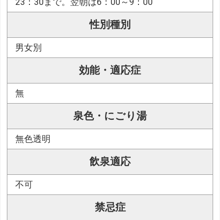
23：30まで。翌朝は6：00～9：00
性別種別
男女別
効能・適応症
無
泉色・にごり湯
無色透明
飲泉適応
不可
禁忌症