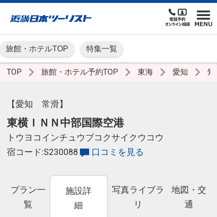
旅館・ホテルTOP
特集一覧
TOP
旅館・ホテル予約TOP
東海
愛知
知
【愛知 常滑】
東横ＩＮＮ中部国際空港
トウヨコインチュウブコクサイクウコウ
宿コード:S230088
口コミを見る
プラン一
写真ライブラ
地図・交
施設詳
覧
リ
通
細