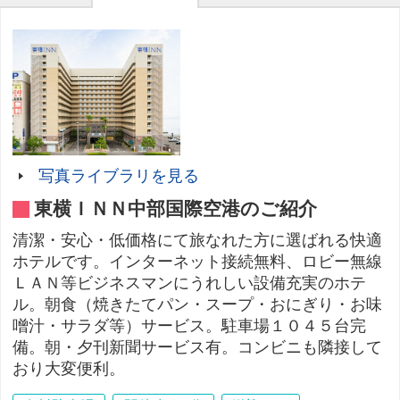
写真ライブラリを見る
東横ＩＮＮ中部国際空港のご紹介
清潔・安心・低価格にて旅なれた方に選ばれる快適
ホテルです。インターネット接続無料、ロビー無線
ＬＡＮ等ビジネスマンにうれしい設備充実のホテ
ル。朝食（焼きたてパン・スープ・おにぎり・お味
噌汁・サラダ等）サービス。駐車場１０４５台完
備。朝・夕刊新聞サービス有。コンビニも隣接して
おり大変便利。