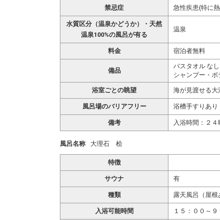
禁忌症
急性疾患(特に
水質区分（温泉かどうか）・天然
温泉
温泉100%の風呂が有る
料金
宿泊者無料
バスタオル なし
備品
シャンプー・ボ
浴室ごとの眺望
海が見渡せる大
風呂場のバリアフリー
浴槽手すりあり
備考
入浴時間：２４
風呂名称
大理石 桧
特徴
サウナ
有
種類
露天風呂（屋根
入浴可能時間
１５：００～９