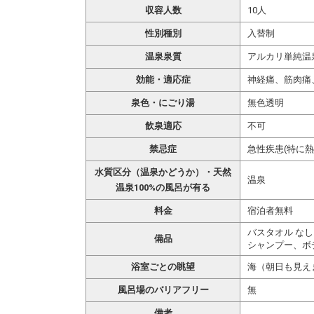
収容人数
10人
性別種別
入替制
温泉泉質
アルカリ単純温
効能・適応症
神経痛、筋肉痛
泉色・にごり湯
無色透明
飲泉適応
不可
禁忌症
急性疾患(特に
水質区分（温泉かどうか）・天然
温泉
温泉100%の風呂が有る
料金
宿泊者無料
バスタオル なし
備品
シャンプー、ボ
浴室ごとの眺望
海（朝日も見え
風呂場のバリアフリー
無
備考