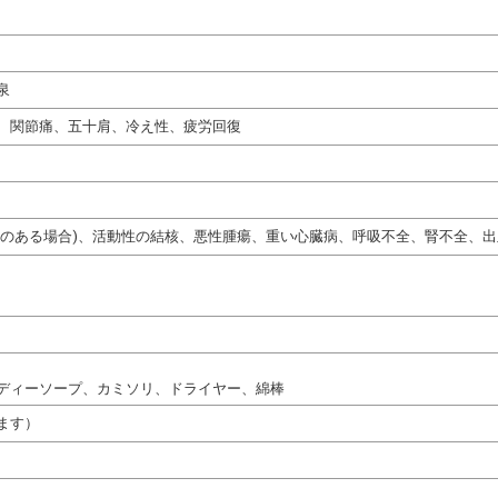
泉
、関節痛、五十肩、冷え性、疲労回復
熱のある場合)、活動性の結核、悪性腫瘍、重い心臓病、呼吸不全、腎不全、出
ディーソープ、カミソリ、ドライヤー、綿棒
ます）