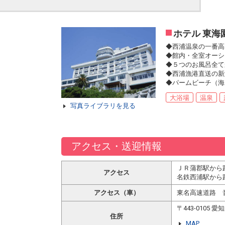
ホテル 東海
◆西浦温泉の一番高
◆館内・全室オーシ
◆５つのお風呂全て
◆西浦漁港直送の新
◆パームビーチ（海
大浴場
温泉
写真ライブラリを見る
アクセス・送迎情報
ＪＲ蒲郡駅から
アクセス
名鉄西浦駅から
アクセス（車）
東名高速道路 
〒443-0105
住所
MAP