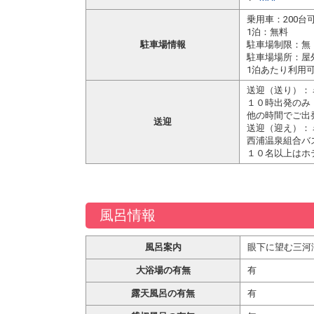
乗用車：200台
1泊：無料
駐車場情報
駐車場制限：無
駐車場場所：屋
1泊あたり利用可
送迎（送り）：
１０時出発のみ
他の時間でご出
送迎
送迎（迎え）：
西浦温泉組合バ
１０名以上はホ
風呂情報
風呂案内
眼下に望む三河
大浴場の有無
有
露天風呂の有無
有