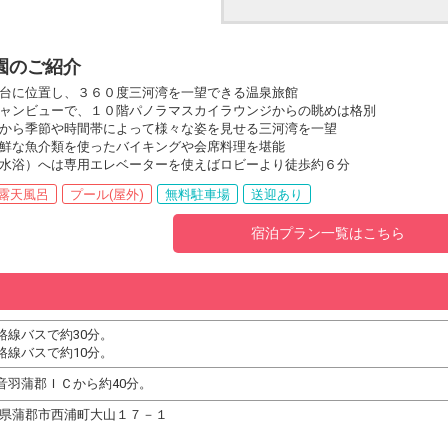
園のご紹介
台に位置し、３６０度三河湾を一望できる温泉旅館
ャンビューで、１０階パノラマスカイラウンジからの眺めは格別
から季節や時間帯によって様々な姿を見せる三河湾を一望
鮮な魚介類を使ったバイキングや会席料理を堪能
水浴）へは専用エレベーターを使えばロビーより徒歩約６分
露天風呂
プール(屋外)
無料駐車場
送迎あり
宿泊プラン一覧はこちら
路線バスで約30分。
路線バスで約10分。
音羽蒲郡ＩＣから約40分。
 愛知県蒲郡市西浦町大山１７－１