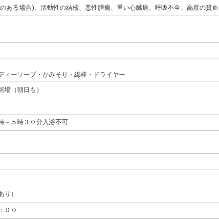
熱のある場合)、活動性の結核、悪性腫瘍、重い心臓病、呼吸不全、高度の貧血
ディーソープ・かみそり・綿棒・ドライヤー
浴場（朝日も）
時～５時３０分入浴不可
あり）
：００