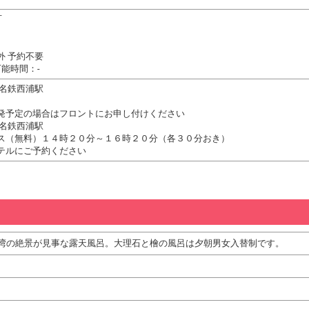
可
外 予約不要
能時間：-
 名鉄西浦駅
発予定の場合はフロントにお申し付けください
 名鉄西浦駅
ス（無料）１４時２０分～１６時２０分（各３０分おき）
テルにご予約ください
湾の絶景が見事な露天風呂。大理石と檜の風呂は夕朝男女入替制です。