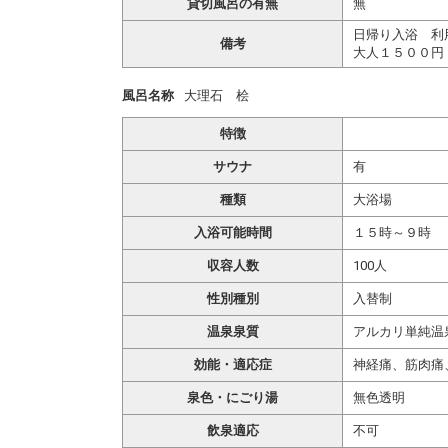
貸切風呂の有無
無
日帰り入浴 利
備考
大人１５００円
風呂名称
大理石 桧
特徴
サウナ
有
種類
大浴場
入浴可能時間
１５時～９時
収容人数
100人
性別種別
入替制
温泉泉質
アルカリ単純温
効能・適応症
神経痛、筋肉痛
泉色・にごり湯
無色透明
飲泉適応
不可