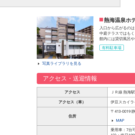
熱海温泉ホテ
入口から広がるのは
中庭テラスではもく
館内には貸切風呂や
有料駐車場
写真ライブラリを見る
アクセス・送迎情報
アクセス
ＪＲ線 熱海
アクセス（車）
伊豆スカイラ
〒413-00
住所
MAP
乗用車：7台