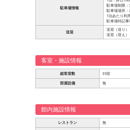
1泊：終日100
駐車場制限：
駐車場情報
駐車場場所：
1泊あたり利
駐車場特記事
送迎（送り）
送迎
送迎（迎え）
客室・施設情報
総客室数
35室
部屋設備
無
館内施設情報
レストラン
無