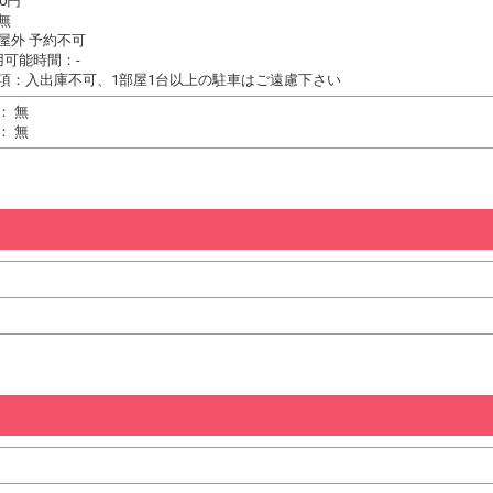
0円
無
屋外 予約不可
用可能時間：-
項：入出庫不可、1部屋1台以上の駐車はご遠慮下さい
： 無
： 無