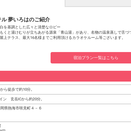
ル 夢いろはのご紹介
白を基調とした広々と清楚なロビー
もくと湯けむりが立ちあがる源泉「青山湯」があり、名物の温泉蒸しで舌づ
屋上テラス、最大16名様までご利用頂けるカラオケルーム等ございます。
宿泊プラン一覧はこちら
駅から徒歩で約10分。
イン 玄岳ICから約20分。
19 静岡県熱海市咲見町４－６
可