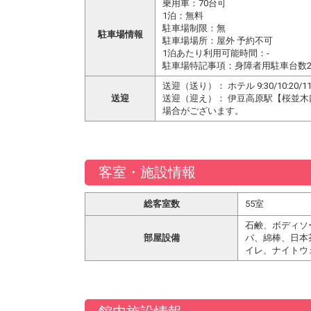
乗用車：70台可
1泊：無料
駐車場制限：無
駐車場情報
駐車場場所：屋外 予約不可
1泊あたり利用可能時間：-
駐車場特記事項：身障者用駐車台数
送迎（送り）： ホテル 9:30/10:
送迎
送迎（迎え）： 伊豆高原駅【桜並木口（
場合がございます。
客室・施設情報
総客室数
55室
石鹸、ボディソ
部屋設備
パ、綿棒、日本
イレ、ナイトウ