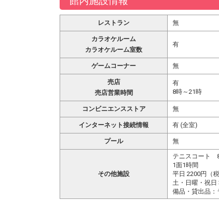
館内施設情報
レストラン
無
カラオケルーム
有
カラオケルーム室数
ゲームコーナー
無
売店
有
8時～21時
売店営業時間
コンビニエンスストア
無
インターネット接続情報
有 (全室)
プール
無
テニスコート 
1面1時間
その他施設
平日 2200円（
土・日曜・祝日 
備品・貸出品：