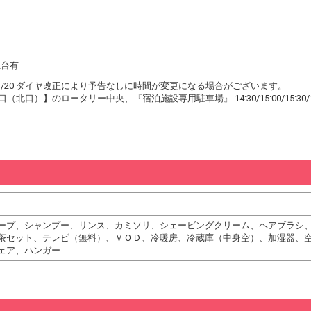
2台有
20/11/20 ダイヤ改正により予告なしに時間が変更になる場合がございます。
北口）】のロータリー中央、『宿泊施設専用駐車場』 14:30/15:00/15:3
ープ、シャンプー、リンス、カミソリ、シェービングクリーム、ヘアブラシ
茶セット、テレビ（無料）、ＶＯＤ、冷暖房、冷蔵庫（中身空）、加湿器、
ェア、ハンガー