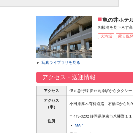
亀の井ホテル
相模湾を見下ろす高
大浴場
露天風
写真ライブラリを見る
アクセス・送迎情報
アクセス
伊豆急行線 伊豆高原駅からタクシー
アクセス
小田原厚木有料道路 石橋ICから約9
（車）
〒413-0232 静岡県伊東市八幡野１
住所
MAP