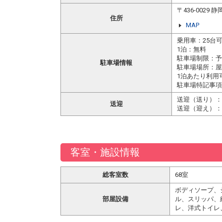
〒436-002
住所
MAP
乗用車：25台
1泊：無料
駐車場制限：予約
駐車場情報
駐車場場所：屋
1泊あたり利用
駐車場特記事項
送迎（送り）：
送迎
送迎（迎え）：
客室・施設情報
総客室数
68室
ボディソープ、
部屋設備
ル、スリッパ、
レ、洋式トイレ