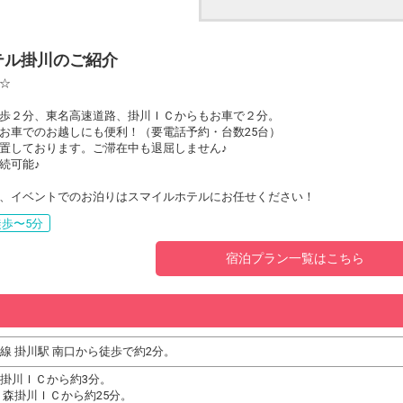
テル掛川のご紹介
☆
歩２分、東名高速道路、掛川ＩＣからもお車で２分。
お車でのお越しにも便利！（要電話予約・台数25台）
置しております。ご滞在中も退屈しません♪
続可能♪
、イベントでのお泊りはスマイルホテルにお任せください！
歩〜5分
宿泊プラン一覧はこちら
線 掛川駅 南口から徒歩で約2分。
掛川ＩＣから約3分。
 森掛川ＩＣから約25分。