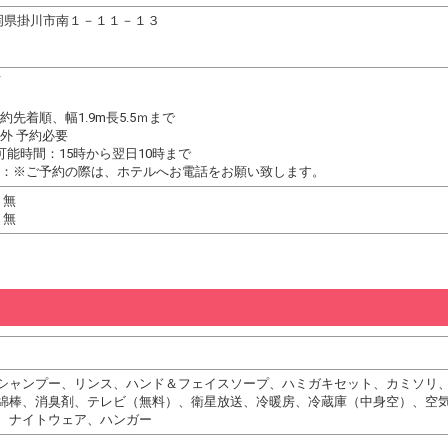
9 静岡県掛川市南１－１１－１３
可
先着順、幅1.9m長5.5ｍまで
外 予約必要
可能時間：15時から翌日10時まで
：※ご予約の際は、ホテルへお電話をお願い致します。
 無
 無
シャンプー、リンス、ハンド＆フェイスソープ、ハミガキセット、カミソリ
綿棒、消臭剤、テレビ（無料）、衛星放送、冷暖房、冷蔵庫（中身空）、空
、ナイトウェア、ハンガー