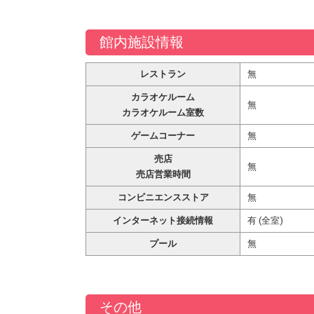
館内施設情報
レストラン
無
カラオケルーム
無
カラオケルーム室数
ゲームコーナー
無
売店
無
売店営業時間
コンビニエンスストア
無
インターネット接続情報
有 (全室)
プール
無
その他