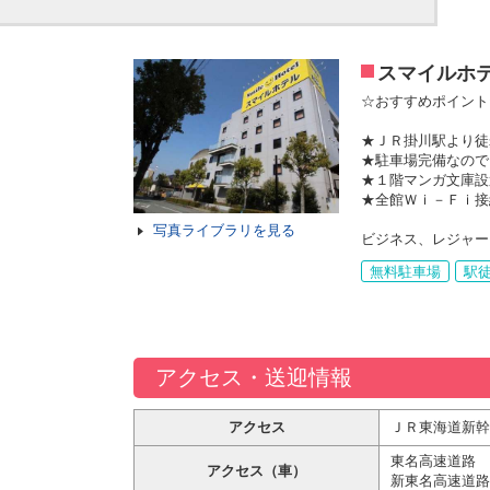
スマイルホ
☆おすすめポイント
★ＪＲ掛川駅より徒
★駐車場完備なので
★１階マンガ文庫設
★全館Ｗｉ－Ｆｉ接
写真ライブラリを見る
ビジネス、レジャー
無料駐車場
駅徒
アクセス・送迎情報
アクセス
ＪＲ東海道新幹
東名高速道路 
アクセス（車）
新東名高速道路