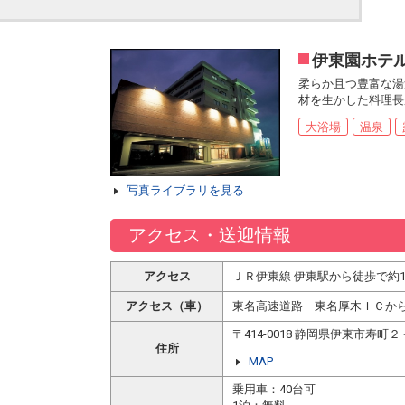
伊東園ホテ
柔らか且つ豊富な湯
材を生かした料理長
大浴場
温泉
写真ライブラリを見る
アクセス・送迎情報
アクセス
ＪＲ伊東線 伊東駅から徒歩で約1
アクセス（車）
東名高速道路 東名厚木ＩＣから
〒414-0018 静岡県伊東市寿町
住所
MAP
乗用車：40台可