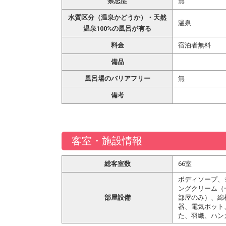
禁忌症
無
水質区分（温泉かどうか）・天然
温泉
温泉100%の風呂が有る
料金
宿泊者無料
備品
風呂場のバリアフリー
無
備考
客室・施設情報
総客室数
66室
ボディソープ、
ングクリーム（
部屋設備
部屋のみ）、綿
器、電気ポット
た、羽織、ハン