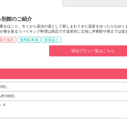
ル別館のご紹介
量をほこり、古くから湯治の湯として親しまれてきた温泉をゆったり心ゆく
が腕を振るうバイキング料理は絶品です温泉街に立地し伊東駅や海までは徒
露天風呂
無料駐車場
送迎あり
宿泊プラン一覧はこちら
0分。
約100分。
２－４