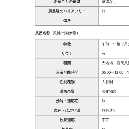
浴室ごとの眺望
眺望なし
風呂場のバリアフリー
無
備考
風呂名称
風雅の湯(女湯)
特徴
午前、午後で男
サウナ
有
種類
大浴場・露天風
入浴可能時間
05:00～12:00、1
性別種別
入替制
温泉泉質
塩化物泉
効能・適応症
無
泉色・にごり湯
無色透明
飲泉適応
不可