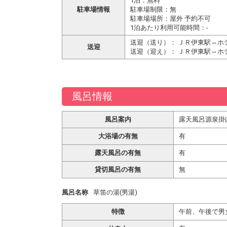
1泊：無料
駐車場情報
駐車場制限：無
駐車場場所：屋外 予約不可
1泊あたり利用可能時間：-
送迎（送り）： ＪＲ伊東駅⇔ホ
送迎
送迎（迎え）： ＪＲ伊東駅⇔ホ
風呂情報
風呂案内
露天風呂源泉掛
大浴場の有無
有
露天風呂の有無
有
貸切風呂の有無
無
風呂名称
草笛の湯(男湯)
特徴
午前、午後で男