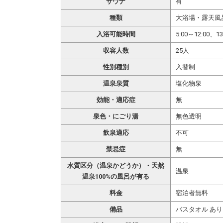
サウナ
有
種類
大浴場・露天風
入浴可能時間
5:00～12:00、13
収容人数
25人
性別種別
入替制
温泉泉質
塩化物泉
効能・適応症
無
泉色・にごり湯
無色透明
飲泉適応
不可
禁忌症
無
水質区分（温泉かどうか）・天然
温泉
温泉100%の風呂が有る
料金
宿泊者無料
備品
バスタオル あり