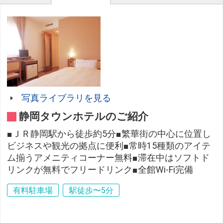
写真ライブラリを見る
静岡タウンホテルのご紹介
■ＪＲ静岡駅から徒歩約5分■繁華街の中心に位置し
ビジネスや観光の拠点に便利■常時15種類のアイテ
ム揃うアメニティコーナー無料■滞在中はソフトド
リンクが無料でフリードリンク■全館Wi-Fi完備
有料駐車場
駅徒歩〜5分