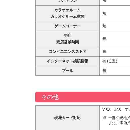
レストラン
無
カラオケルーム
無
カラオケルーム室数
ゲームコーナー
無
売店
無
売店営業時間
コンビニエンスストア
無
インターネット接続情報
有 (全室)
プール
無
その他
VISA、JCB
現地カード対応
一部の現地
また、事前