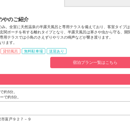
のやのご紹介
のみ。全室に天然温泉の半露天風呂と専用テラスを備えており、客室タイプ
玄関ポーチを有する離れタイプとなり、半露天風呂は寒さや虫から守る、開
専用テラスでは小鳥のさえずりやリスの鳴声などが響き渡ります。
なります。
貸切風呂
無料駐車場
送迎あり
宿泊プラン一覧はこちら
で約5分。
ーで約5分。
県伊東市富戸９２７－９