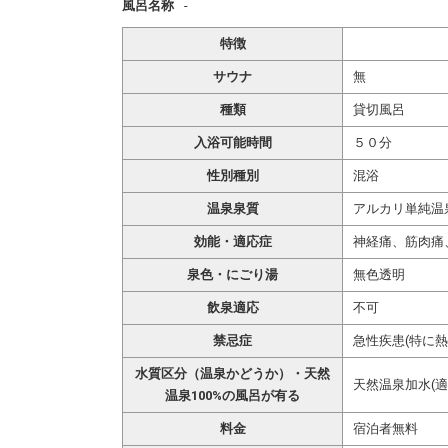
風呂名称
-
特徴
サウナ
無
種類
貸切風呂
入浴可能時間
５０分
性別種別
混浴
温泉泉質
アルカリ単純温
効能・適応症
神経痛、筋肉痛
泉色・にごり湯
無色透明
飲泉適応
不可
禁忌症
急性疾患(特に熱
水質区分（温泉かどうか）・天然
天然温泉加水(適
温泉100%の風呂が有る
料金
宿泊者無料