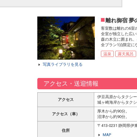
離れ御宿 夢
客室数は離れの6室
全室が独立した広い
森の木立に囲まれ、
全プラン1泊限定に
温泉
露天風呂
写真ライブラリを見る
アクセス・送迎情報
伊豆高原からタクシー
アクセス
城ヶ崎海岸からタクシ
厚木から約90分。
アクセス（車）
沼津から約90分。
〒413-0231 静岡
住所
MAP