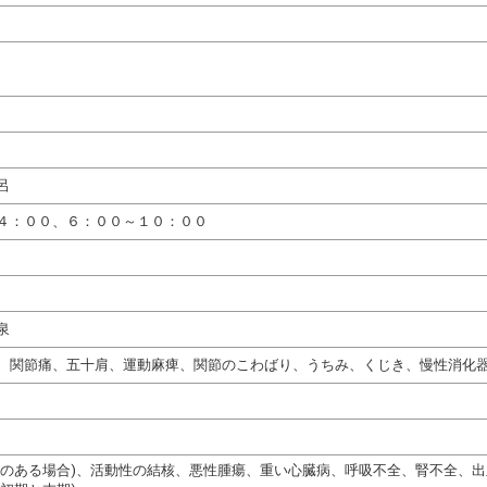
呂
４：００、６：００～１０：００
泉
、関節痛、五十肩、運動麻痺、関節のこわばり、うちみ、くじき、慢性消化
熱のある場合)、活動性の結核、悪性腫瘍、重い心臓病、呼吸不全、腎不全、