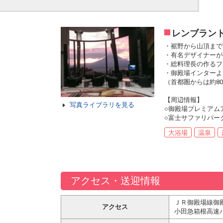
レンブラン
・裾野から山頂まで
・有名デザイナーが
・総料理長の作るフ
・御殿場インターよ
（首都圏からは約8
【周辺情報】
写真ライブラリを見る
○御殿場プレミアム
○富士サファリパー
大浴場
温泉
アクセス・送迎情報
ＪＲ御殿場線御
アクセス
小田急箱根高速