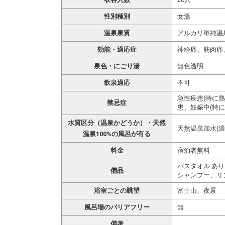
性別種別
女湯
温泉泉質
アルカリ単純温
効能・適応症
神経痛、筋肉痛
泉色・にごり湯
無色透明
飲泉適応
不可
急性疾患(特に
禁忌症
患、妊娠中(特に
水質区分（温泉かどうか）・天然
天然温泉加水(適
温泉100%の風呂が有る
料金
宿泊者無料
バスタオル あり
備品
シャンプー、リ
浴室ごとの眺望
富士山、夜景
風呂場のバリアフリー
無
備考