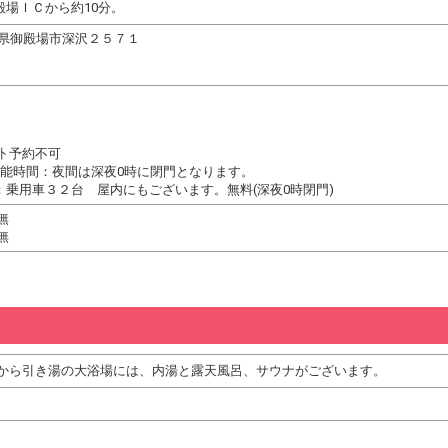
殿場ＩＣから約10分。
 静岡県御殿場市深沢２５７１
 予約不可
可能時間：夜間は深夜0時に閉門となります。
：乗用車３２台 屋内にもございます。無料(深夜0時閉門)
無
無
から引き湯の大浴場には、内湯と露天風呂、サウナがございます。