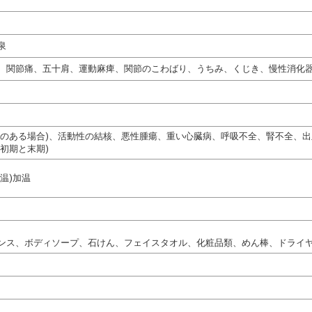
泉
、関節痛、五十肩、運動麻痺、関節のこわばり、うちみ、くじき、慢性消化
熱のある場合)、活動性の結核、悪性腫瘍、重い心臓病、呼吸不全、腎不全、
初期と末期)
温)加温
ンス、ボディソープ、石けん、フェイスタオル、化粧品類、めん棒、ドライ