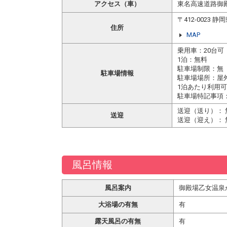
アクセス（車）
東名高速道路御
〒412-0023
住所
MAP
乗用車：20台可
1泊：無料
駐車場制限：無
駐車場情報
駐車場場所：屋外
1泊あたり利用
駐車場特記事項
送迎（送り）： 
送迎
送迎（迎え）： 
風呂情報
風呂案内
御殿場乙女温泉
大浴場の有無
有
露天風呂の有無
有