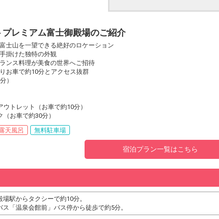
トプレミアム富士御殿場のご紹介
富士山を一望できる絶好のロケーション
手掛けた独特の外観
ランス料理が美食の世界へご招待
りお車で約10分とアクセス抜群
0分）
アウトレット（お車で約10分）
ク（お車で約30分）
露天風呂
無料駐車場
宿泊プラン一覧はこちら
殿場駅からタクシーで約10分。
バス「温泉会館前」バス停から徒歩で約5分。