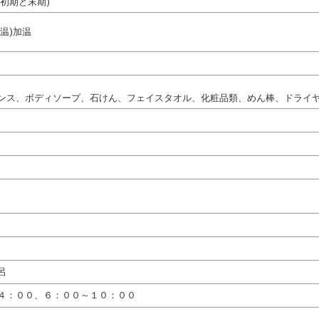
初期と末期)
温)加温
ンス、ボディソープ、石けん、フェイスタオル、化粧品類、めん棒、ドライ
呂
４：００、６：００～１０：００