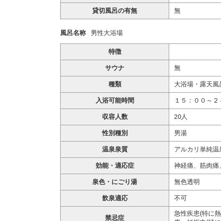
貸切風呂の有無
無
風呂名称
男性大浴場
特徴
サウナ
無
種類
大浴場・露天風
入浴可能時間
１５：００～２
収容人数
20人
性別種別
男湯
温泉泉質
アルカリ単純温
効能・適応症
神経痛、筋肉痛
泉色・にごり湯
無色透明
飲泉適応
不可
急性疾患(特に
禁忌症