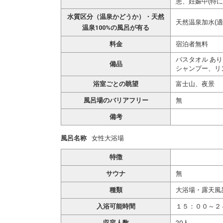
患、妊娠中(特に
水質区分（温泉かどうか）・天然
天然温泉加水(適
温泉100%の風呂が有る
料金
宿泊者無料
バスタオル あり
備品
シャンプー、リ
浴室ごとの眺望
富士山、夜景
風呂場のバリアフリー
無
備考
風呂名称
女性大浴場
特徴
サウナ
無
種類
大浴場・露天風
入浴可能時間
１５：００～２
収容人数
20人